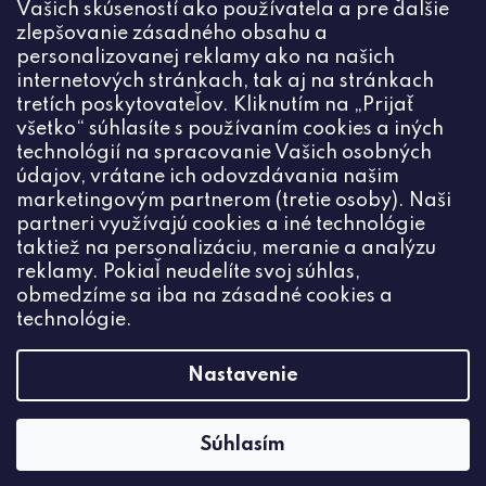
Vašich skúseností ako používateľa a pre ďalšie
zlepšovanie zásadného obsahu a
personalizovanej reklamy ako na našich
internetových stránkach, tak aj na stránkach
Kontakt
tretích poskytovateľov. Kliknutím na „Prijať
všetko“ súhlasíte s používaním cookies a iných
+420774444191
technológií na spracovanie Vašich osobných
údajov, vrátane ich odovzdávania našim
info
@
ceske-koralky.sk
marketingovým partnerom (tretie osoby). Naši
partneri využívajú cookies a iné technológie
taktiež na personalizáciu, meranie a analýzu
reklamy. Pokiaľ neudelíte svoj súhlas,
obmedzíme sa iba na zásadné cookies a
technológie.
Nastavenie
Súhlasím
Vytvoril Shoptet