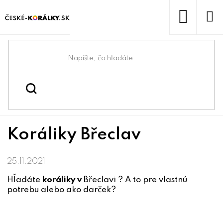
Prejsť
na
obsah
NÁKUP
KOŠÍK
Domov
/
/
Koráliky Břeclav
Naše kamenné pobočky
Koráliky Břeclav
25.11.2021
Hľadáte
koráliky v
Břeclavi ? A to pre vlastnú
potrebu alebo ako darček?