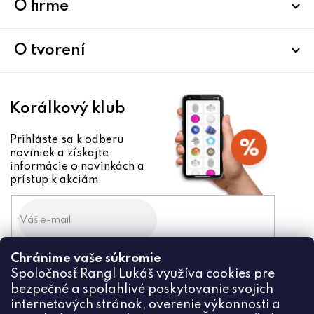
ä
O firme
t
i
O tvorení
e
Korálkový klub
Prihláste sa k odberu
noviniek a získajte
informácie o novinkách a
prístup k akciám.
Chránime vaše súkromie
Odoslaním súhlasíte zo
Spoločnosť Rangl Lukáš využíva cookies pre
spracovaním osobných údajov
bezpečné a spoľahlivé poskytovanie svojich
PRIHLÁSIŤ
internetových stránok, overenie výkonnosti a