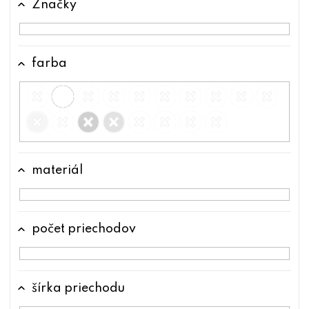
Značky
t
o
v
farba
materiál
počet priechodov
šírka priechodu