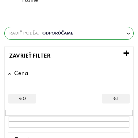
Fosílie
R
RADIŤ PODĽA:
ODPORÚČAME
a
d
e
ZAVRIEŤ FILTER
n
i
Cena
e
p
r
€
0
€
1
o
d
u
k