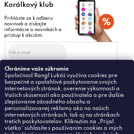
Korálkový klub
Prihláste sa k odberu
noviniek a získajte
informácie o novinkách a
prístup k akciám.
Chránime vaše súkromie
Odoslaním súhlasíte zo
Spoločnosť Rangl Lukáš využíva cookies pre
spracovaním osobných údajov
bezpečné a spoľahlivé poskytovanie svojich
PRIHLÁSIŤ
internetových stránok, overenie výkonnosti a
Vašich skúseností ako používateľa a pre ďalšie
zlepšovanie zásadného obsahu a
personalizovanej reklamy ako na našich
internetových stránkach, tak aj na stránkach
Kontakt
tretích poskytovateľov. Kliknutím na „Prijať
všetko“ súhlasíte s používaním cookies a iných
+420774444191