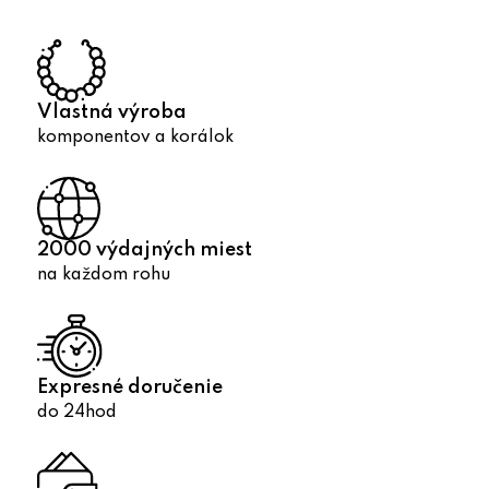
a
c
i
e
p
Vlastná výroba
r
komponentov a korálok
v
k
y
v
2000 výdajných miest
ý
na každom rohu
p
i
s
u
Expresné doručenie
do 24hod