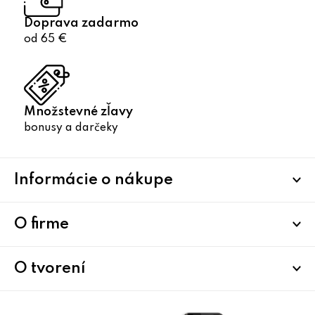
Doprava zadarmo
od 65 €
Množstevné zľavy
bonusy a darčeky
Z
Informácie o nákupe
á
p
ä
O firme
t
i
O tvorení
e