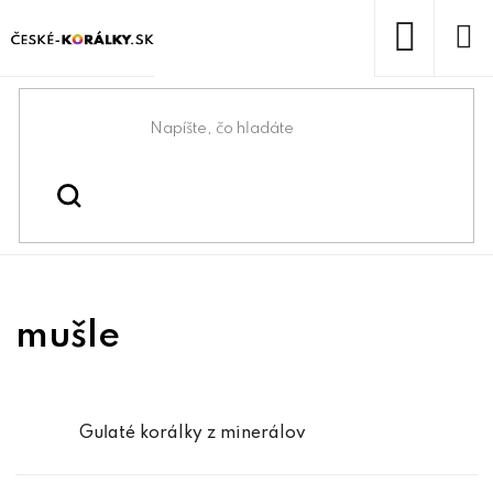
Prejsť
na
obsah
NÁKUP
KOŠÍK
Domov
/
/
/
mušle
Koráliky
Korálky z minerálov
mušle
Guľaté korálky z minerálov