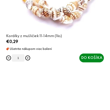
Korálky z mušličiek 11-14mm (1ks)
€0,29
DO KOŠÍKA
O
v
l
á
d