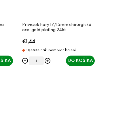
na
Prívesok hory 17/15mm chirurgická
oceľ gold plating 24kt
€1,44
ŠÍKA
DO KOŠÍKA