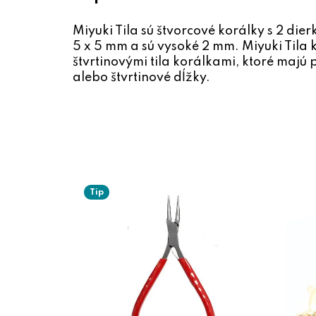
Miyuki Tila sú štvorcové korálky s 2 die
5 x 5 mm a sú vysoké 2 mm. Miyuki Tila 
štvrtinovými tila korálkami, ktoré majú 
alebo štvrtinové dĺžky.
Tip