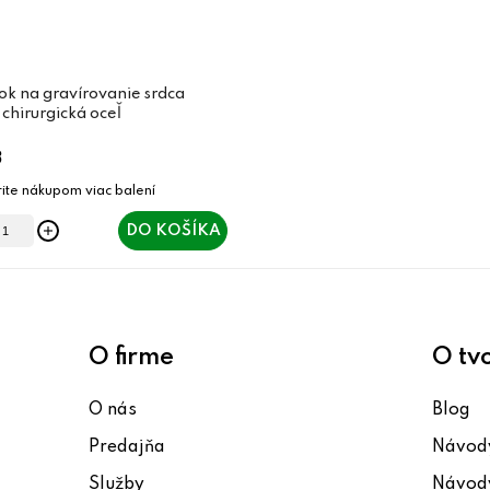
ok na gravírovanie srdca
hirurgická oceľ
3
DO KOŠÍKA
O firme
O tv
O nás
Blog
Predajňa
Návody
Služby
Návody