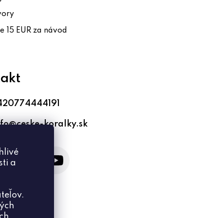
vory
te 15 EUR za návod
akt
420774444191
nfo
@
ceske-koralky.sk
hlivé
ti a
teľov.
ných
ich