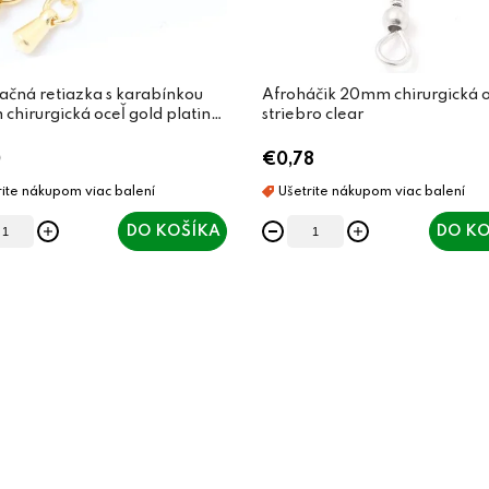
ačná retiazka s karabínkou
Afroháčik 20mm chirurgická o
hirurgická oceľ gold plating
striebro clear
0
€0,78
DO KOŠÍKA
DO KO