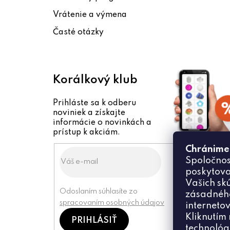
i
Vrátenie a výmena
e
Časté otázky
Korálkový klub
Prihláste sa k odberu
noviniek a získajte
informácie o novinkách a
prístup k akciám.
Chránime
Spoločnos
poskytova
Vašich sk
Odoslaním súhlasíte zo
zásadného
spracovaním osobných údajov
internetov
Kliknutím 
PRIHLÁSIŤ
technológ