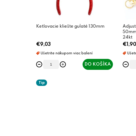
Ketlovacie kliešte guľaté 130mm
Adjust
50mm c
24kt
€9,03
€1,9
DO KOŠÍKA
Tip