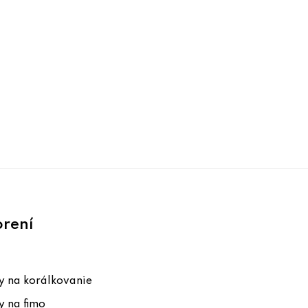
orení
 na korálkovanie
 na fimo