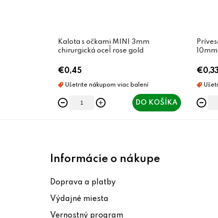
Kalota s očkami MINI 3mm
Príves
chirurgická oceľ rose gold
10mm c
€0,45
€0,3
DO KOŠÍKA
Z
á
Informácie o nákupe
p
Doprava a platby
ä
Výdajné miesta
t
Vernostný program