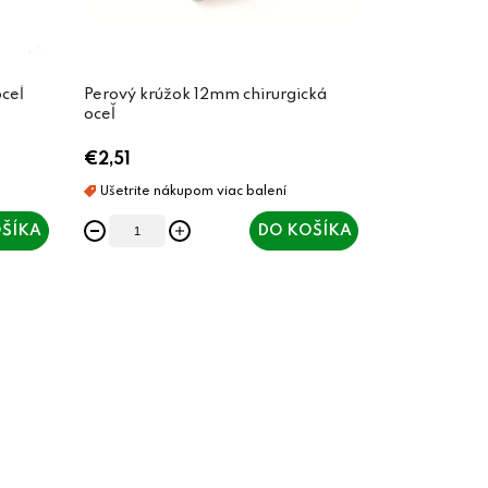
ceľ
Perový krúžok 12mm chirurgická
oceľ
€2,51
ŠÍKA
DO KOŠÍKA