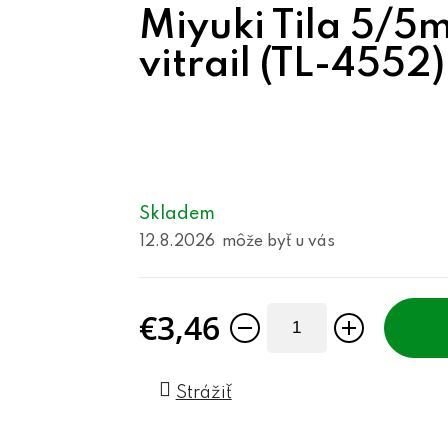
Miyuki Tila 5/5m
vitrail (TL-4552)
Skladem
12.8.2026
€3,46
Jednotková cena:
Strážiť