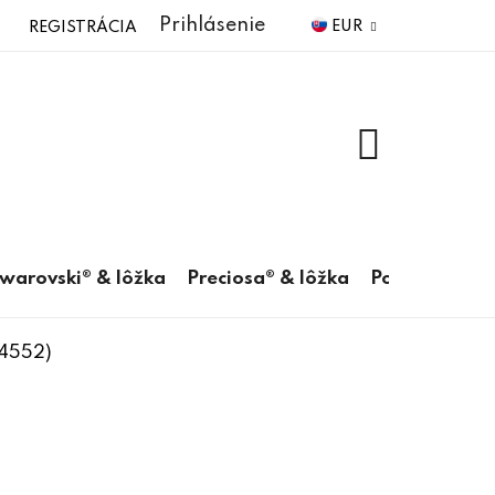
Prihlásenie
EUR
REGISTRÁCIA
NÁKUPNÝ
KOŠÍK
warovski® & lôžka
Preciosa® & lôžka
Pomôcky
-4552)