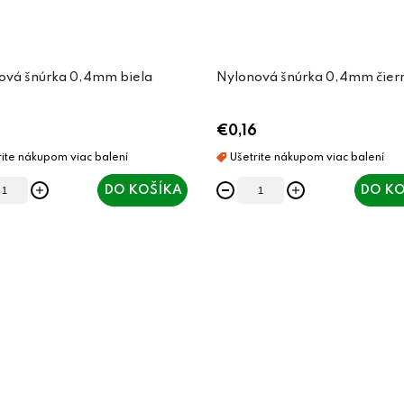
ová šnúrka 0,4mm biela
Nylonová šnúrka 0,4mm čier
6
€0,16
DO KOŠÍKA
DO KO