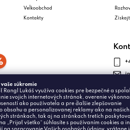
Veľkoobchod
Rozho
Kontakty
Získaj
Kont
+
i
 vaše súkromie
ť Rangl Lukáš využíva cookies pre bezpečné a spoľa
nie svojich internetových stránok, overenie výkonnos
úseností ako používateľa a pre ďalšie zlepšovanie
 obsahu a personalizovanej reklamy ako na našich
ých stránkach, tak aj na stránkach tretích poskytova
na „Prijať všetko“ súhlasíte s používaním cookies a i
ií na spracovanie Vašich osobných údajov, vrátane 