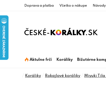
Prejsť
Doprava a platba
Všetko o nákupe
Návody
na
obsah
Aktulne frčí
Koráliky
Bižutérne kom
Domov
/
/
/
Koráliky
Rokajlové koráliky
Miyuki Til