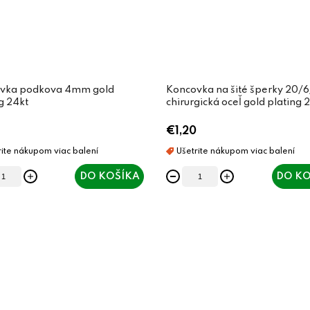
vka podkova 4mm gold
Koncovka na šité šperky 20
g 24kt
chirurgická oceľ gold plating 
€1,20
DO KOŠÍKA
DO KO