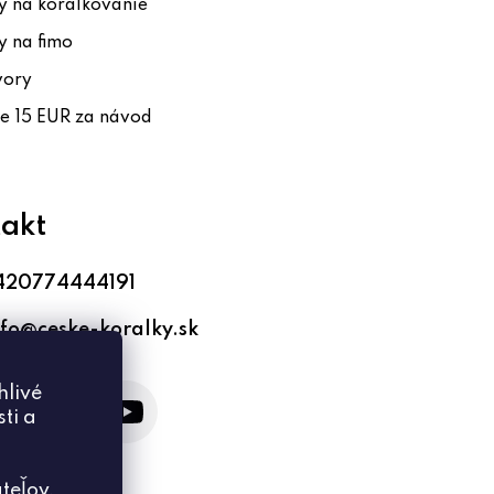
 na korálkovanie
 na fimo
vory
te 15 EUR za návod
akt
420774444191
nfo
@
ceske-koralky.sk
hlivé
ti a
teľov.