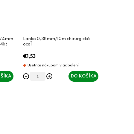
/6/4mm
Lanko 0,38mm/10m chirurgická
24kt
oceľ
€1,53
ŠÍKA
DO KOŠÍKA