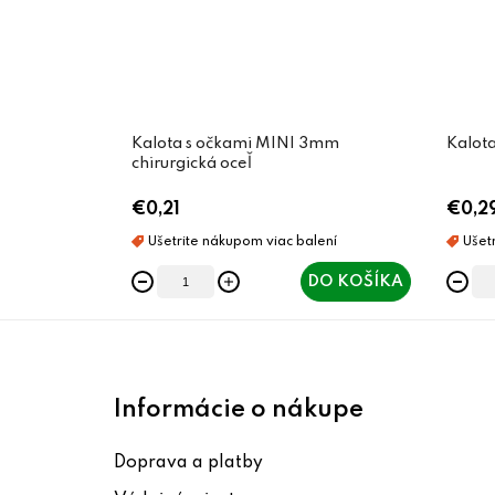
Kalota s očkami MINI 3mm
Kalot
chirurgická oceľ
€0,21
€0,2
DO KOŠÍKA
Z
á
Informácie o nákupe
p
Doprava a platby
ä