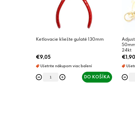
Ketlovacie kliešte guľaté 130mm
Adjust
50mm c
24kt
€9,05
€1,9
DO KOŠÍKA