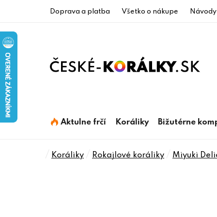
Prejsť
Doprava a platba
Všetko o nákupe
Návody
na
obsah
Aktulne frčí
Koráliky
Bižutérne kom
Domov
/
/
/
Koráliky
Rokajlové koráliky
Miyuki Deli