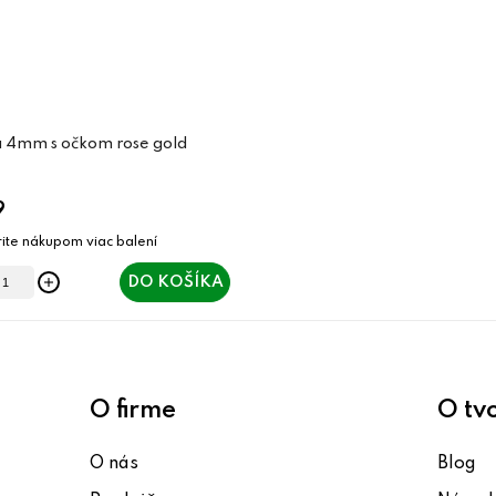
a 4mm s očkom rose gold
9
DO KOŠÍKA
O firme
O tv
O nás
Blog