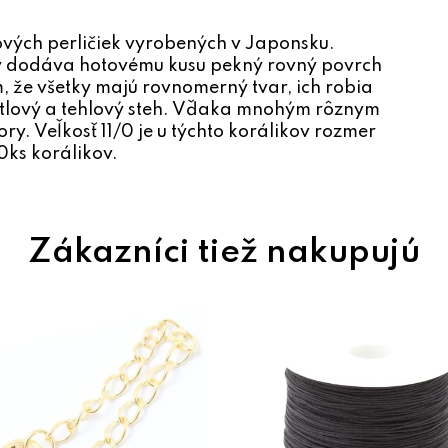
lových perličiek vyrobených v Japonsku.
orý dodáva hotovému kusu pekný rovný povrch
m, že všetky majú rovnomerný tvar, ich robia
otlový a tehlový steh. Vďaka mnohým rôznym
ry. Veľkosť 11/0 je u týchto korálikov rozmer
0ks korálikov.