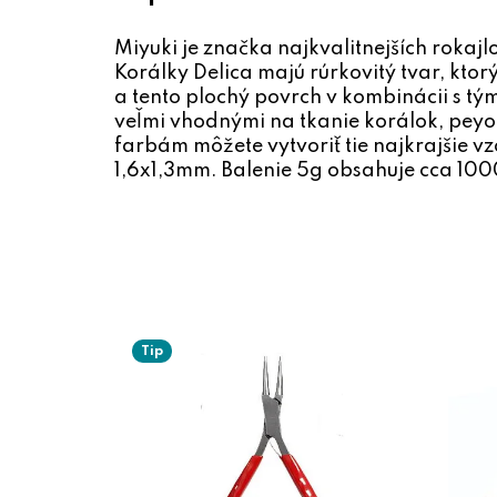
Miyuki je značka najkvalitnejších rokaj
Korálky Delica majú rúrkovitý tvar, kt
a tento plochý povrch v kombinácii s tý
veľmi vhodnými na tkanie korálok, pey
farbám môžete vytvoriť tie najkrajšie vzo
1,6x1,3mm. Balenie 5g obsahuje cca 100
Tip