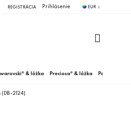
Prihlásenie
EUR
REGISTRÁCIA
NÁKUPNÝ
KOŠÍK
warovski® & lôžka
Preciosa® & lôžka
Pomôcky
s (DB-2124)