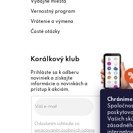
Výdajné miesta
t
Vernostný program
i
Vrátenie a výmena
e
Časté otázky
Korálkový klub
Prihláste sa k odberu
noviniek a získajte
informácie o novinkách a
prístup k akciám.
Chránime
Spoločnos
poskytova
Vašich sk
Odoslaním súhlasíte zo
zásadného
spracovaním osobných údajov
internetov