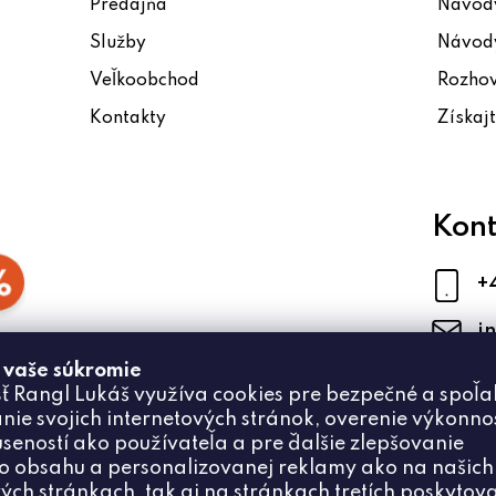
Predajňa
Návody
Služby
Návody
Veľkoobchod
Rozho
Kontakty
Získaj
Kont
+
i
 vaše súkromie
ť Rangl Lukáš využíva cookies pre bezpečné a spoľa
nie svojich internetových stránok, overenie výkonnos
úseností ako používateľa a pre ďalšie zlepšovanie
 obsahu a personalizovanej reklamy ako na našich
ých stránkach, tak aj na stránkach tretích poskytova