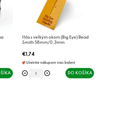
na
Ihla s veľkým okom (Big Eye) Bead
Smith 58mm/0,3mm
€1,74
ŠÍKA
DO KOŠÍKA