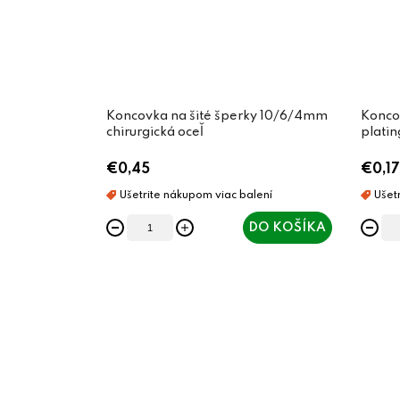
Koncovka na šité šperky 10/6/4mm
Konco
chirurgická oceľ
platin
€0,45
€0,17
DO KOŠÍKA