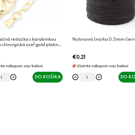
ačná retiazka s karabínkou
Nylonová šnúrka 0,5mm čier
hirurgická oceľ gold plating
0
€0,21
DO KOŠÍKA
DO KO