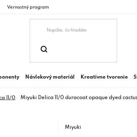
Vernostný program
ponenty
Návlekový materiál
Kreatívne tvorenie
S
/
Miyuki Delica 11/0 duracoat opaque dyed cactu
ca 11/0
Miyuki