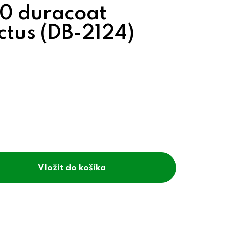
/0 duracoat
tus (DB-2124)
do košíka