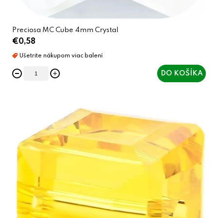
v
Preciosa MC Cube 4mm Crystal
€0,58
DO KOŠÍKA