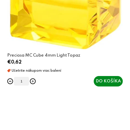
Preciosa MC Cube 4mm Light Topaz
€0,62
DO KOŠÍKA
O
v
l