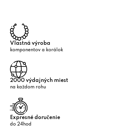
á
d
a
c
i
e
p
Vlastná výroba
r
komponentov a korálok
v
k
y
v
2000 výdajných miest
ý
na každom rohu
p
i
s
u
Expresné doručenie
do 24hod