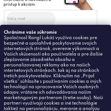
informácie o novinkách a
prístup k akciám.
Chránime vaše súkromie
Odoslaním súhlasíte zo
Spoločnosť Rangl Lukáš využíva cookies pre
spracovaním osobných údajov
bezpečné a spoľahlivé poskytovanie svojich
PRIHLÁSIŤ
internetových stránok, overenie výkonnosti a
Vašich skúseností ako používateľa a pre ďalšie
zlepšovanie zásadného obsahu a
personalizovanej reklamy ako na našich
internetových stránkach, tak aj na stránkach
Kontakt
tretích poskytovateľov. Kliknutím na „Prijať
všetko“ súhlasíte s používaním cookies a iných
+420774444191
technológií na spracovanie Vašich osobných
údajov, vrátane ich odovzdávania našim
info
@
ceske-koralky.sk
marketingovým partnerom (tretie osoby). Naši
partneri využívajú cookies a iné technológie
taktiež na personalizáciu, meranie a analýzu