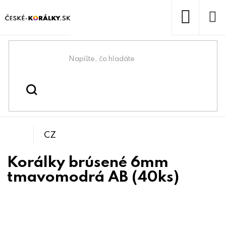
Prejsť
na
obsah
NÁKUP
KOŠÍK
Domov
/
/
/
Gulička
Koráliky
Brúsené korálky
CZ
Korálky brúsené 6mm
tmavomodrá AB (40ks)