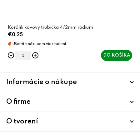
Korálik kovový trubička 4/2mm ródium
€0,25
DO KOŠÍKA
Z
Informácie o nákupe
á
p
ä
O firme
t
i
O tvorení
e