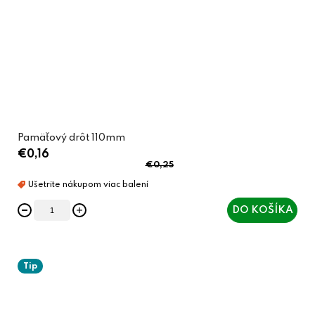
Pamäťový drôt 110mm
€0,16
€0,25
DO KOŠÍKA
Tip