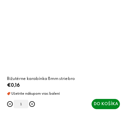
Bižutérne karabínka 8mm striebro
€0,16
DO KOŠÍKA