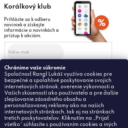
Korálkový klub
Prihláste sa k odberu
noviniek a získajte
informácie o novinkách a
prístup k akciám.
Chránime vaše súkromie
Odoslaním súhlasíte zo
Spoločnosť Rangl Lukáš využíva cookies pre
spracovaním osobných údajov
bezpečné a spoľahlivé poskytovanie svojich
PRIHLÁSIŤ
internetových stránok, overenie výkonnosti a
Vašich skúseností ako používateľa a pre ďalšie
zlepšovanie zásadného obsahu a
personalizovanej reklamy ako na našich
internetových stránkach, tak aj na stránkach
Kontakt
tretích poskytovateľov. Kliknutím na „Prijať
všetko“ súhlasíte s používaním cookies a iných
+420774444191