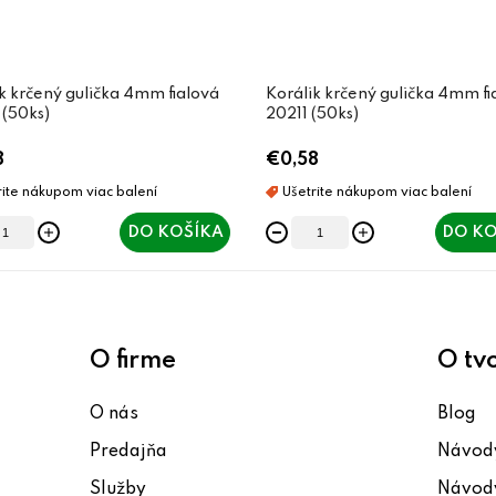
k krčený gulička 4mm fialová
Korálik krčený gulička 4mm fi
(50ks)
20211 (50ks)
8
€0,58
DO KOŠÍKA
DO KO
O firme
O tv
O nás
Blog
Predajňa
Návody
Služby
Návody