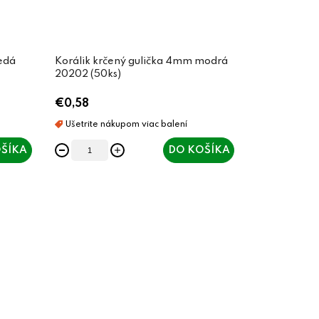
edá
Korálik krčený gulička 4mm modrá
20202 (50ks)
€0,58
ŠÍKA
DO KOŠÍKA