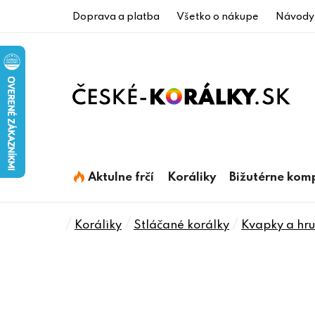
Prejsť
Doprava a platba
Všetko o nákupe
Návody
na
obsah
Aktulne frčí
Koráliky
Bižutérne kom
Domov
/
/
/
Koráliky
Stláčané korálky
Kvapky a hru