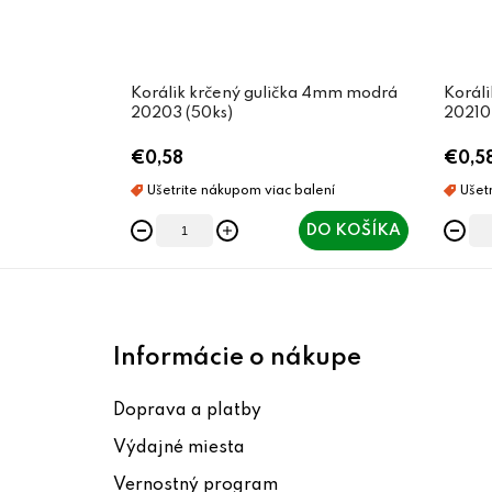
Korálik krčený gulička 4mm modrá
Koráli
20203 (50ks)
20210 
€0,58
€0,5
DO KOŠÍKA
Z
á
Informácie o nákupe
p
Doprava a platby
ä
Výdajné miesta
t
Vernostný program