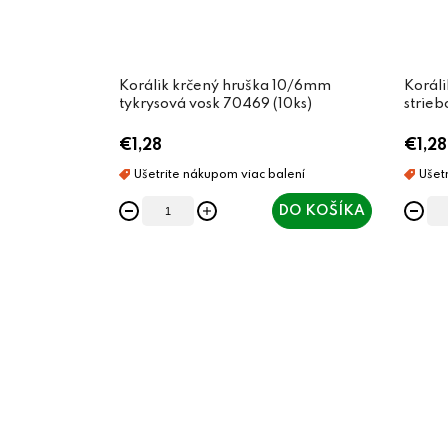
Korálik krčený hruška 10/6mm
Korál
tykrysová vosk 70469 (10ks)
strieb
€1,28
€1,28
DO KOŠÍKA