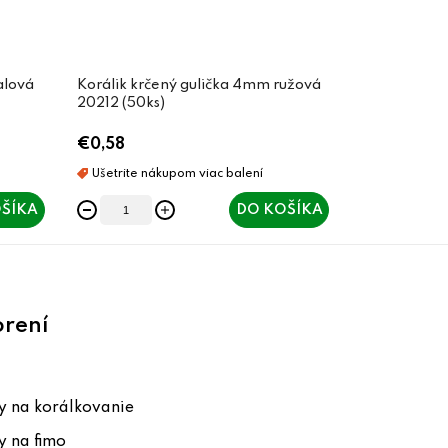
alová
Korálik krčený gulička 4mm ružová
20212 (50ks)
€0,58
ŠÍKA
DO KOŠÍKA
orení
 na korálkovanie
 na fimo