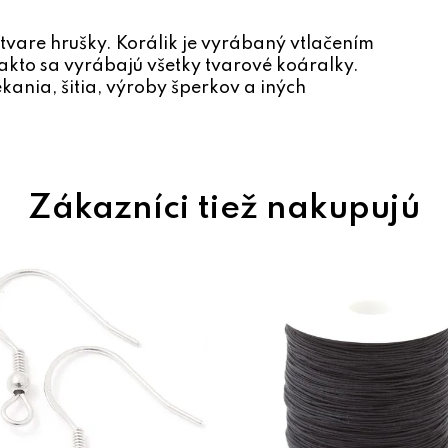
 tvare hrušky. Korálik je vyrábaný vtlačením
akto sa vyrábajú všetky tvarové koáralky.
kania, šitia, výroby šperkov a iných