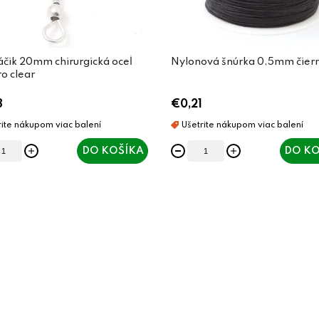
áčik 20mm chirurgická oceľ
Nylonová šnúrka 0,5mm čier
ro clear
8
€0,21
DO KOŠÍKA
DO KO