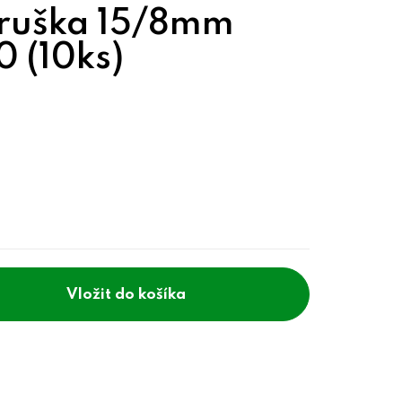
hruška 15/8mm
0 (10ks)
do košíka