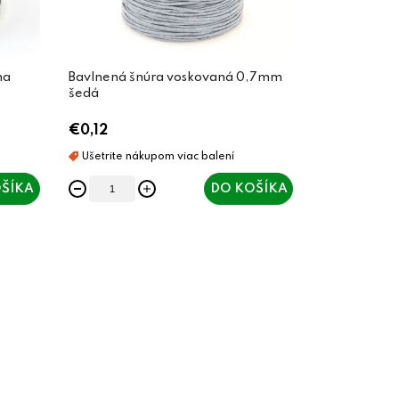
na
Bavlnená šnúra voskovaná 0,7mm
šedá
€0,12
ŠÍKA
DO KOŠÍKA