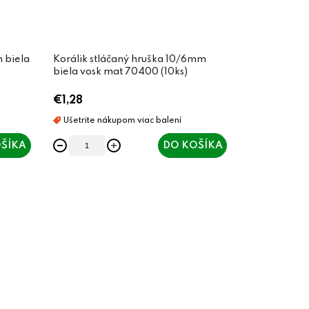
 biela
Korálik stláčaný hruška 10/6mm
biela vosk mat 70400 (10ks)
€1,28
ŠÍKA
DO KOŠÍKA