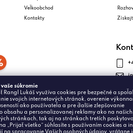
Veľkoobchod
Rozho
Kontakty
Získaj
Kont
+
i
 vaše súkromie
ť Rangl Lukáš využíva cookies pre bezpečné a spoľa
nie svojich internetových stránok, overenie výkonnos
úseností ako používateľa a pre ďalšie zlepšovanie
 obsahu a personalizovanej reklamy ako na našich
ých stránkach, tak aj na stránkach tretích poskytova
na „Prijať všetko“ súhlasíte s používaním cookies a i
ií na spracovanie Vašich osobných údajov, vrátane 