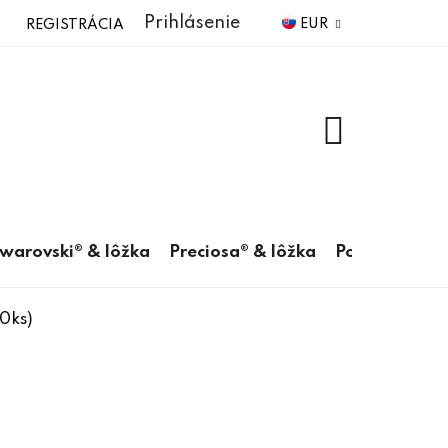
Prihlásenie
EUR
REGISTRÁCIA
NÁKUPNÝ
KOŠÍK
warovski® & lôžka
Preciosa® & lôžka
Pomôcky
0ks)