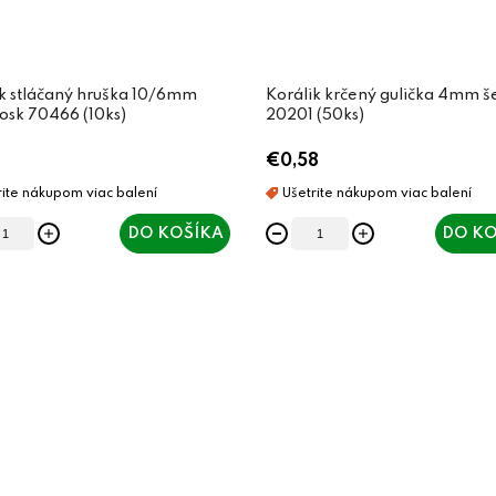
k stláčaný hruška 10/6mm
Korálik krčený gulička 4mm š
osk 70466 (10ks)
20201 (50ks)
€0,58
DO KOŠÍKA
DO KO