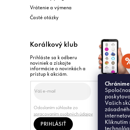
i
Vrátenie a výmena
e
Časté otázky
Korálkový klub
Prihláste sa k odberu
noviniek a získajte
informácie o novinkách a
prístup k akciám.
Chránime
Spoločnos
poskytova
Vašich sk
Odoslaním súhlasíte zo
zásadného
spracovaním osobných údajov
internetov
Kliknutím 
PRIHLÁSIŤ
technológ