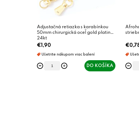
Adjustačná retiazka s karabínkou
Afroh
50mm chirurgická oceľ gold plating
strieb
24kt
€1,90
€0,7
DO KOŠÍKA