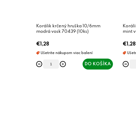
Korálik krčený hruška 10/6mm
Koráli
modrá vosk 70439 (10ks)
mint v
€1,28
€1,28
DO KOŠÍKA