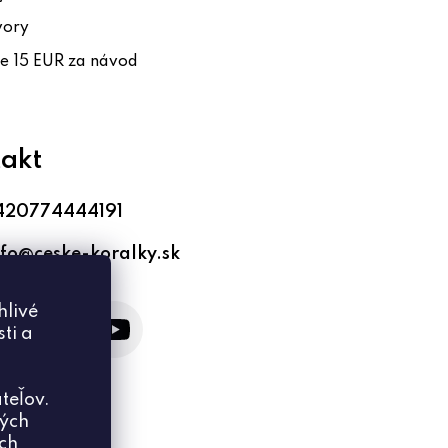
vory
te 15 EUR za návod
akt
420774444191
nfo
@
ceske-koralky.sk
hlivé
ti a
teľov.
ných
ich