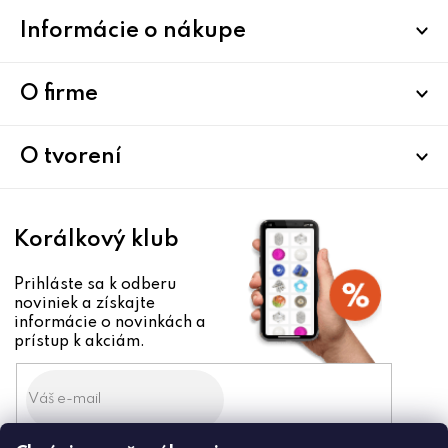
Z
Informácie o nákupe
á
p
ä
O firme
t
i
O tvorení
e
Korálkový klub
Prihláste sa k odberu
noviniek a získajte
informácie o novinkách a
prístup k akciám.