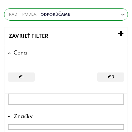
R
RADIŤ PODĽA:
ODPORÚČAME
a
d
e
ZAVRIEŤ FILTER
n
i
Cena
e
p
r
€
1
€
3
o
d
u
k
Značky
t
o