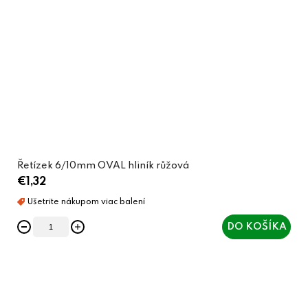
Řetízek 6/10mm OVAL hliník růžová
€1,32
DO KOŠÍKA