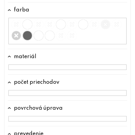
v
farba
materiál
počet priechodov
povrchová úprava
prevedenie