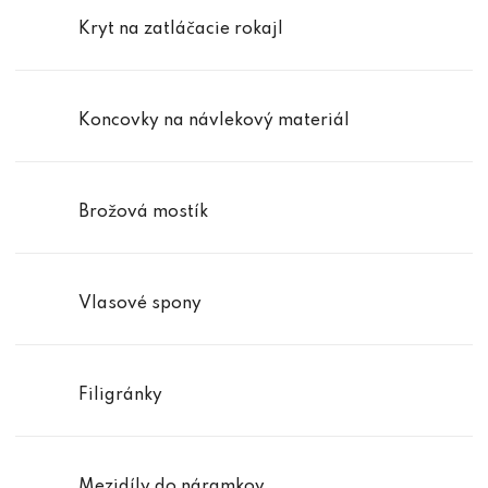
Kryt na zatláčacie rokajl
Koncovky na návlekový materiál
Brožová mostík
Vlasové spony
Filigránky
Mezidíly do náramkov