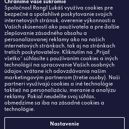
Chránime vaše súkromie
Odoslaním súhlasíte zo
Spoločnosť Rangl Lukáš využíva cookies pre
spracovaním osobných údajov
bezpečné a spoľahlivé poskytovanie svojich
PRIHLÁSIŤ
internetových stránok, overenie výkonnosti a
Vašich skúseností ako používateľa a pre ďalšie
zlepšovanie zásadného obsahu a
personalizovanej reklamy ako na našich
internetových stránkach, tak aj na stránkach
Kontakt
tretích poskytovateľov. Kliknutím na „Prijať
všetko“ súhlasíte s používaním cookies a iných
+420774444191
technológií na spracovanie Vašich osobných
údajov, vrátane ich odovzdávania našim
info
@
ceske-koralky.sk
marketingovým partnerom (tretie osoby). Naši
partneri využívajú cookies a iné technológie
taktiež na personalizáciu, meranie a analýzu
reklamy. Pokiaľ neudelíte svoj súhlas,
obmedzíme sa iba na zásadné cookies a
technológie.
Nastavenie