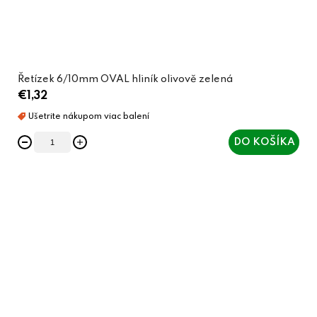
Řetízek 6/10mm OVAL hliník olivově zelená
€1,32
DO KOŠÍKA