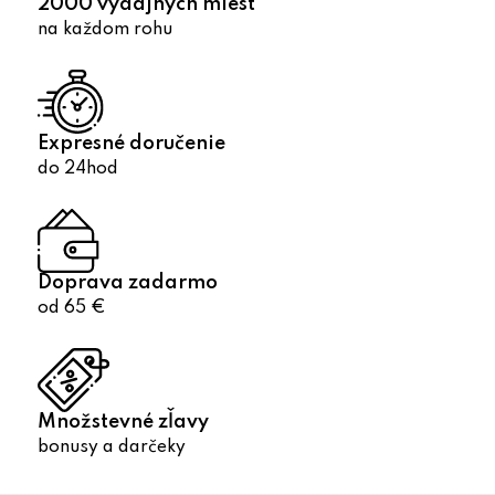
2000 výdajných miest
ý
na každom rohu
p
i
s
u
Expresné doručenie
do 24hod
Doprava zadarmo
od 65 €
Množstevné zľavy
bonusy a darčeky