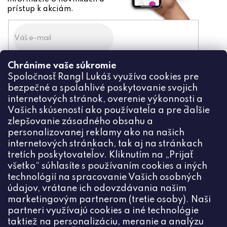
prístup k akciám.
Chránime vaše súkromie
Odoslaním súhlasíte zo
Spoločnosť Rangl Lukáš využíva cookies pre
spracovaním osobných údajov
bezpečné a spoľahlivé poskytovanie svojich
PRIHLÁSIŤ
internetových stránok, overenie výkonnosti a
Vašich skúseností ako používateľa a pre ďalšie
zlepšovanie zásadného obsahu a
personalizovanej reklamy ako na našich
internetových stránkach, tak aj na stránkach
Kontakt
tretích poskytovateľov. Kliknutím na „Prijať
všetko“ súhlasíte s používaním cookies a iných
+420774444191
technológií na spracovanie Vašich osobných
údajov, vrátane ich odovzdávania našim
info
@
ceske-koralky.sk
marketingovým partnerom (tretie osoby). Naši
partneri využívajú cookies a iné technológie
taktiež na personalizáciu, meranie a analýzu