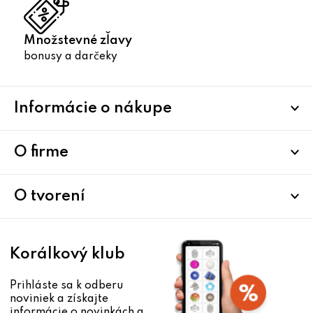
Množstevné zľavy
bonusy a darčeky
Z
Informácie o nákupe
á
p
ä
O firme
t
i
O tvorení
e
Korálkový klub
Prihláste sa k odberu
noviniek a získajte
informácie o novinkách a