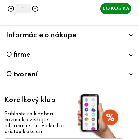
DO KOŠÍKA
Z
Informácie o nákupe
á
p
ä
O firme
t
i
O tvorení
e
Korálkový klub
Prihláste sa k odberu
noviniek a získajte
informácie o novinkách a
prístup k akciám.