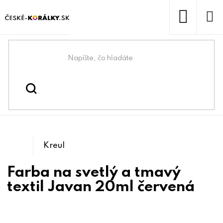
Prejsť
na
obsah
NÁKUP
KOŠÍK
Domov
/
/
Kreatívne maľovanie a
Kreatívne tvorenie
/
Farby na textil
tvorenie
Kreul
Farba na svetlý a tmavý
textil Javan 20ml červená