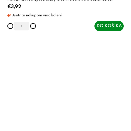
Farba na svetlý a tmavý textil Javan 20ml vanilková
€3,92
DO KOŠÍKA