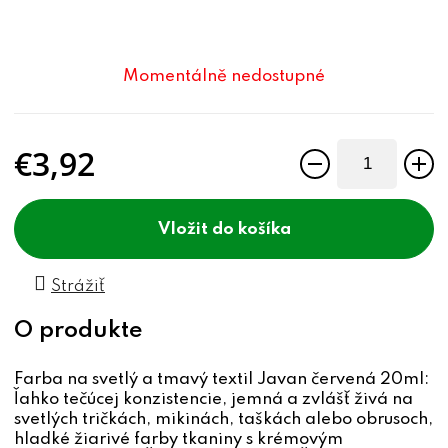
Momentálně nedostupné
€3,92
Jednotková cena:
do košíka
Strážiť
Farba na svetlý a tmavý textil Javan červená 20ml:
ľahko tečúcej konzistencie, jemná a zvlášť živá na
svetlých tričkách, mikinách, taškách alebo obrusoch,
hladké žiarivé farby tkaniny s krémovým