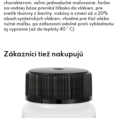
charakterom, veľmi jednoduché maľovanie, farba
na vodnej báze preniká hlboko do vlákien, pre
svetlé tkaniny z bavlny, viskózy a zmesí až o 20%
obsah syntetických vlákien, vhodná pre tlač alebo
ručné maľbu, po zafixovaní odolné proti vyblednutiu
aj vypranie (až do teploty 40 ° C).