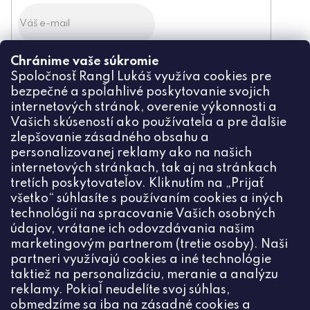
Chránime vaše súkromie
Odoslaním súhlasíte zo
Spoločnosť Rangl Lukáš využíva cookies pre
spracovaním osobných údajov
bezpečné a spoľahlivé poskytovanie svojich
PRIHLÁSIŤ
internetových stránok, overenie výkonnosti a
Vašich skúseností ako používateľa a pre ďalšie
zlepšovanie zásadného obsahu a
personalizovanej reklamy ako na našich
internetových stránkach, tak aj na stránkach
Kontakt
tretích poskytovateľov. Kliknutím na „Prijať
všetko“ súhlasíte s používaním cookies a iných
+420774444191
technológií na spracovanie Vašich osobných
údajov, vrátane ich odovzdávania našim
info
@
ceske-koralky.sk
marketingovým partnerom (tretie osoby). Naši
partneri využívajú cookies a iné technológie
taktiež na personalizáciu, meranie a analýzu
reklamy. Pokiaľ neudelíte svoj súhlas,
obmedzíme sa iba na zásadné cookies a