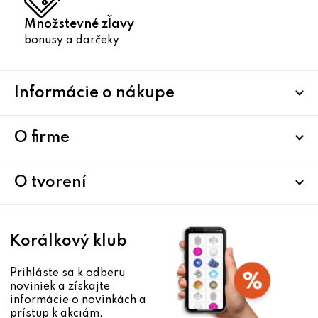
Množstevné zľavy
bonusy a darčeky
Z
Informácie o nákupe
á
p
ä
O firme
t
i
O tvorení
e
Korálkový klub
Prihláste sa k odberu
noviniek a získajte
informácie o novinkách a
prístup k akciám.