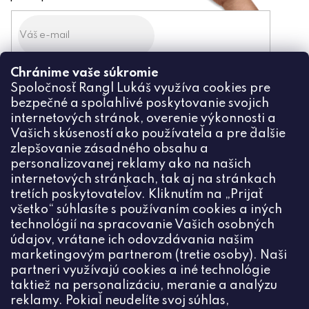
Chránime vaše súkromie
Odoslaním súhlasíte zo
Spoločnosť Rangl Lukáš využíva cookies pre
spracovaním osobných údajov
bezpečné a spoľahlivé poskytovanie svojich
PRIHLÁSIŤ
internetových stránok, overenie výkonnosti a
Vašich skúseností ako používateľa a pre ďalšie
zlepšovanie zásadného obsahu a
personalizovanej reklamy ako na našich
internetových stránkach, tak aj na stránkach
Kontakt
tretích poskytovateľov. Kliknutím na „Prijať
všetko“ súhlasíte s používaním cookies a iných
+420774444191
technológií na spracovanie Vašich osobných
údajov, vrátane ich odovzdávania našim
info
@
ceske-koralky.sk
marketingovým partnerom (tretie osoby). Naši
partneri využívajú cookies a iné technológie
taktiež na personalizáciu, meranie a analýzu
reklamy. Pokiaľ neudelíte svoj súhlas,