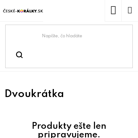
Prejsť
na
obsah
NÁKUP
KOŠÍK
Domov
/
Dvoukrátka
Dvoukrátka
Produkty ešte len
pripravujeme.