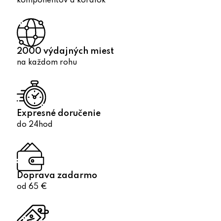
komponentov a korálok
2000 výdajných miest
na každom rohu
Expresné doručenie
do 24hod
Doprava zadarmo
od 65 €