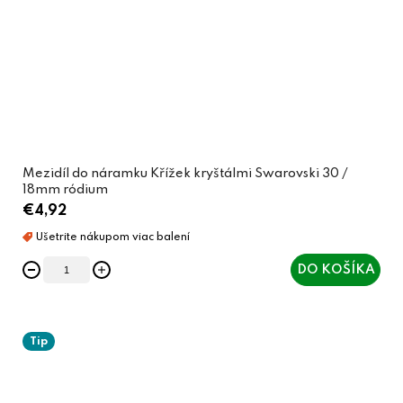
Mezidíl do náramku Křížek kryštálmi Swarovski 30 /
18mm ródium
€4,92
DO KOŠÍKA
Tip