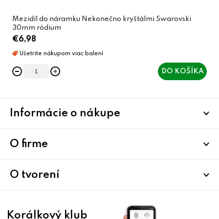
Mezidíl do náramku Nekonečno kryštálmi Swarovski
30mm ródium
€6,98
DO KOŠÍKA
Z
Informácie o nákupe
á
p
ä
O firme
t
i
O tvorení
e
Korálkový klub