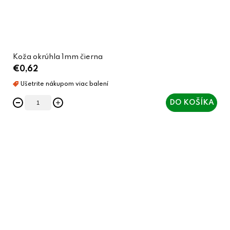
Koža okrúhla 1mm čierna
€0,62
DO KOŠÍKA