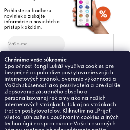
Prihláste sa k odberu
noviniek a získajte
informácie o novinkách a
prístup k akciám.
Chránime vaše súkromie
Odoslaním súhlasíte zo
Spoločnosť Rangl Lukáš využíva cookies pre
spracovaním osobných údajov
bezpečné a spoľahlivé poskytovanie svojich
PRIHLÁSIŤ
internetových stránok, overenie výkonnosti a
Vašich skúseností ako používateľa a pre ďalšie
zlepšovanie zásadného obsahu a
personalizovanej reklamy ako na našich
internetových stránkach, tak aj na stránkach
Kontakt
tretích poskytovateľov. Kliknutím na „Prijať
všetko“ súhlasíte s používaním cookies a iných
+420774444191
technológií na spracovanie Vašich osobných