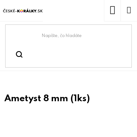
Prejsť
na
obsah
NÁKUP
KOŠÍK
Domov
/
/
Korálky z minerálov
Koráliky
Ametyst 8 mm (1ks)