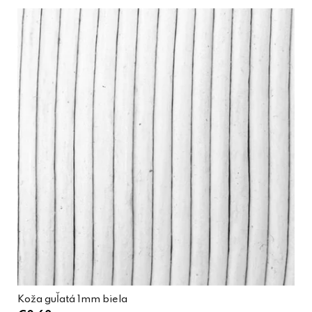
Koža guľatá 1mm biela