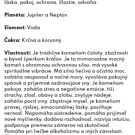
láska, pokoj, ochrana, šťastie, odvaha
Planéta:
Jupiter a Neptún
Element:
Voda
Čakra:
Krčná a korunný
Vlastnosti:
Je tradične kameňom čistoty, zbožnosti
a býval šperkom kráľov. Je to mimoriadne mocný
kameň s ohromnou ochrannou silou, má vysoké
spirituálne vibrácie. Má silnú liečivú a očistnú moc,
zaháňa nespavosť a nočné mory, vyvoláva pokojný
spánok a príjemné ozdravujúce sny. Je kameňom
pokoja, zaháňa stres a negatívne emócie, tíši
strachy, zlosť, obavy a zlobu, zvyšuje nádeje,
zaháňa pocit viny, zbystruje myseľ, je kameňom
pravej, rýdzej, emocionálnej lásky, posilňuje
vernosť. Napomáha sústredenie, pomáha prijímať
nové myšlienky, dodáva rozhodnosť, rozvíja intuíciu,
podporuje premenu zámerov na skutočnosť.
Pomáha pri liečbe alkoholizmu a iných závislostí.