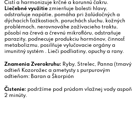
Čistí a harmonizuje krčné a korunnú čakru.
Liečebné využitie
zmierňuje bolesti hlavy,
odstraňuje napätie, pomáha pri žalúdočných a
dýchacích ťažkostiach, poruchách sluchu, kožných
problémoch, nerovnováhe zažívacieho traktu,
pôsobí na črevá a črevnú mikroflóru, odstraňuje
parazity, podnecuje produkciu hormónov, činnosť
metabolizmu, posilňuje vylučovacie orgány a
imunitný systém . Lieči podliatiny, opuchy a rany.
Znamenia Zverokruhu:
Ryby, Strelec, Panna (tmavý
odtieň Kozorožec a ametysty s purpurovým
odtieňom: Baran a Škorpión
Čistenie:
podržíme
pod prúdom vlažnej vody aspoň
2 minúty.