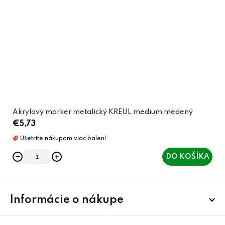
Akrylový marker metalický KREUL medium medený
€5,73
DO KOŠÍKA
Z
Informácie o nákupe
á
p