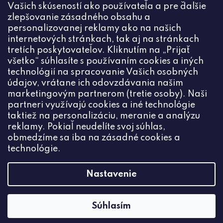
Vašich skúseností ako používateľa a pre ďalšie
zlepšovanie zásadného obsahu a
personalizovanej reklamy ako na našich
internetových stránkach, tak aj na stránkach
Kontakt
tretích poskytovateľov. Kliknutím na „Prijať
všetko“ súhlasíte s používaním cookies a iných
+420774444191
technológií na spracovanie Vašich osobných
údajov, vrátane ich odovzdávania našim
info
@
ceske-koralky.sk
marketingovým partnerom (tretie osoby). Naši
partneri využívajú cookies a iné technológie
taktiež na personalizáciu, meranie a analýzu
reklamy. Pokiaľ neudelíte svoj súhlas,
obmedzíme sa iba na zásadné cookies a
technológie.
Nastavenie
Súhlasím
Vytvoril Shoptet