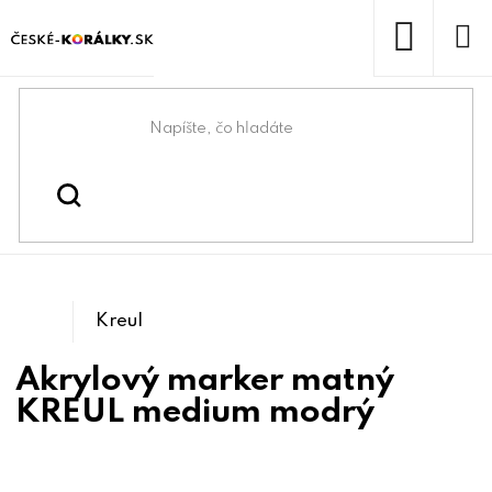
Prejsť
na
obsah
NÁKUP
KOŠÍK
Domov
/
/
Kreatívne maľovanie a
Kreatívne tvorenie
/
/
Maľovanie na kamene
tvorenie
Tetovanie
Kreul
Akrylový marker matný
KREUL medium modrý