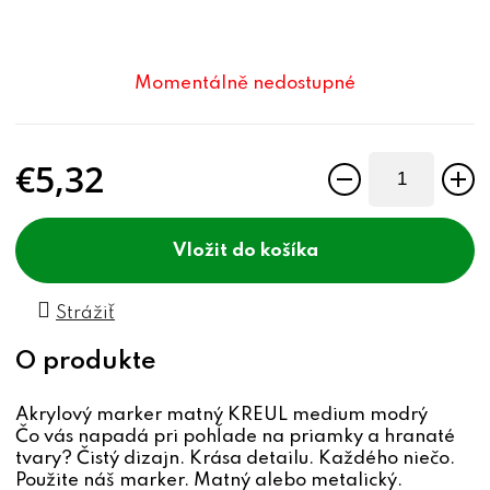
Momentálně nedostupné
€5,32
Jednotková cena:
do košíka
Strážiť
Akrylový marker matný KREUL medium modrý
Čo vás napadá pri pohľade na priamky a hranaté
tvary? Čistý dizajn. Krása detailu. Každého niečo.
Použite náš marker. Matný alebo metalický.