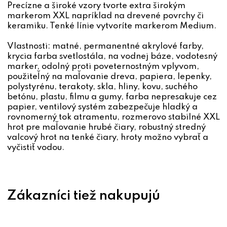
Precízne a široké vzory tvorte extra širokým
markerom XXL napríklad na drevené povrchy či
keramiku. Tenké línie vytvoríte markerom Medium.
Vlastnosti: matné, permanentné akrylové farby,
krycia farba svetlostála, na vodnej báze, vodotesný
marker, odolný proti poveternostným vplyvom,
použiteľný na maľovanie dreva, papiera, lepenky,
polystyrénu, terakoty, skla, hliny, kovu, suchého
betónu, plastu, filmu a gumy, farba nepresakuje cez
papier, ventilový systém zabezpečuje hladký a
rovnomerný tok atramentu, rozmerovo stabilné XXL
hrot pre maľovanie hrubé čiary, robustný stredný
valcový hrot na tenké čiary, hroty možno vybrať a
vyčistiť vodou.