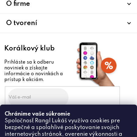
ä
O firme
t
i
O tvorení
e
Korálkový klub
Prihláste sa k odberu
noviniek a získajte
informácie o novinkách a
prístup k akciám.
Chránime vaše súkromie
Odoslaním súhlasíte zo
Spoločnosť Rangl Lukáš využíva cookies pre
spracovaním osobných údajov
bezpečné a spoľahlivé poskytovanie svojich
PRIHLÁSIŤ
internetových stránok, overenie výkonnosti a