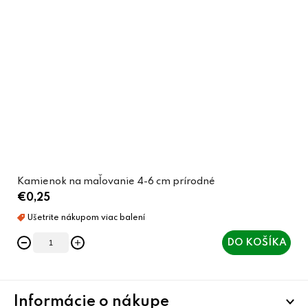
Kamienok na maľovanie 4-6 cm prírodné
€0,25
DO KOŠÍKA
Z
Informácie o nákupe