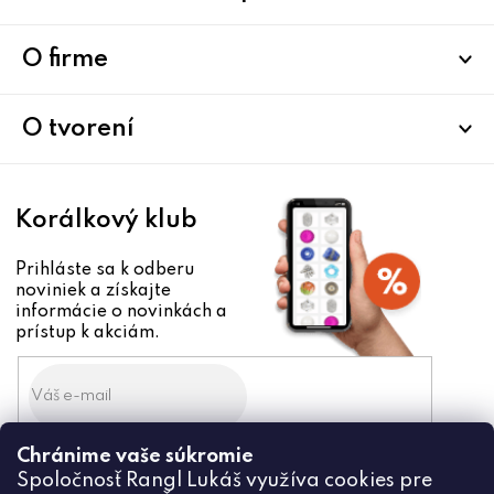
á
p
ä
O firme
t
i
O tvorení
e
Korálkový klub
Prihláste sa k odberu
noviniek a získajte
informácie o novinkách a
prístup k akciám.
Chránime vaše súkromie
Odoslaním súhlasíte zo
Spoločnosť Rangl Lukáš využíva cookies pre
spracovaním osobných údajov