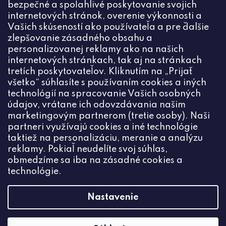
bezpečné a spoľahlivé poskytovanie svojich
PRIHLÁSIŤ
internetových stránok, overenie výkonnosti a
Vašich skúseností ako používateľa a pre ďalšie
zlepšovanie zásadného obsahu a
personalizovanej reklamy ako na našich
internetových stránkach, tak aj na stránkach
Kontakt
tretích poskytovateľov. Kliknutím na „Prijať
všetko“ súhlasíte s používaním cookies a iných
+420774444191
technológií na spracovanie Vašich osobných
údajov, vrátane ich odovzdávania našim
info
@
ceske-koralky.sk
marketingovým partnerom (tretie osoby). Naši
partneri využívajú cookies a iné technológie
taktiež na personalizáciu, meranie a analýzu
reklamy. Pokiaľ neudelíte svoj súhlas,
obmedzíme sa iba na zásadné cookies a
technológie.
Nastavenie