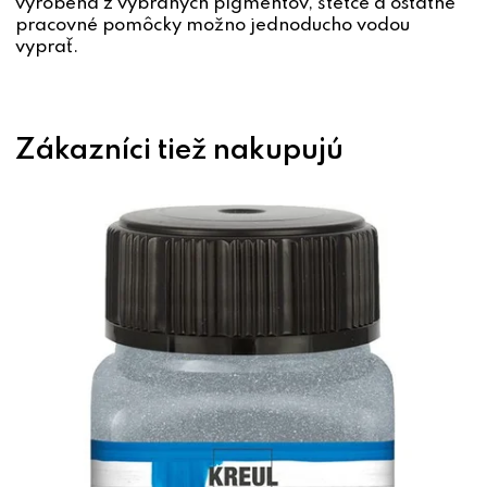
vyrobená z vybraných pigmentov, štetce a ostatné
pracovné pomôcky možno jednoducho vodou
vyprať.