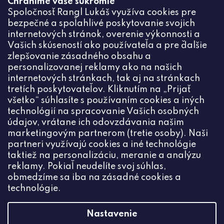
Chránime vaše súkromie
Odoslaním súhlasíte zo
Spoločnosť Rangl Lukáš využíva cookies pre
spracovaním osobných údajov
bezpečné a spoľahlivé poskytovanie svojich
PRIHLÁSIŤ
internetových stránok, overenie výkonnosti a
Vašich skúseností ako používateľa a pre ďalšie
zlepšovanie zásadného obsahu a
personalizovanej reklamy ako na našich
internetových stránkach, tak aj na stránkach
Kontakt
tretích poskytovateľov. Kliknutím na „Prijať
všetko“ súhlasíte s používaním cookies a iných
+420774444191
technológií na spracovanie Vašich osobných
údajov, vrátane ich odovzdávania našim
info
@
ceske-koralky.sk
marketingovým partnerom (tretie osoby). Naši
partneri využívajú cookies a iné technológie
taktiež na personalizáciu, meranie a analýzu
reklamy. Pokiaľ neudelíte svoj súhlas,
obmedzíme sa iba na zásadné cookies a
technológie.
Nastavenie