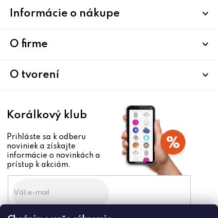
Z
Informácie o nákupe
á
p
ä
O firme
t
i
O tvorení
e
Korálkový klub
Prihláste sa k odberu
noviniek a získajte
informácie o novinkách a
prístup k akciám.