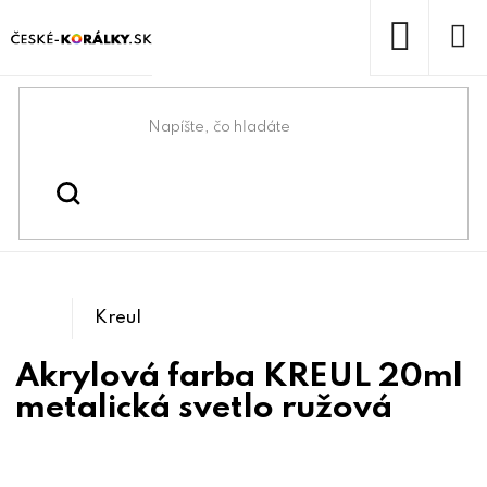
Prejsť
na
obsah
NÁKUP
KOŠÍK
Domov
/
/
Kreatívne maľovanie a
Kreatívne tvorenie
/
/
Maľovanie na kamene
tvorenie
Tetovanie
Kreul
Akrylová farba KREUL 20ml
metalická svetlo ružová