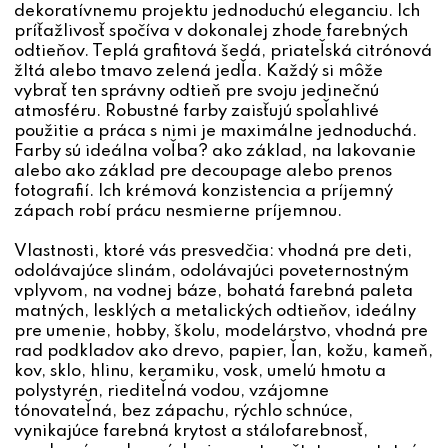
dekoratívnemu projektu jednoduchú eleganciu. Ich
príťažlivosť spočíva v dokonalej zhode farebných
odtieňov. Teplá grafitová šedá, priateľská citrónová
žltá alebo tmavo zelená jedľa. Každý si môže
vybrať ten správny odtieň pre svoju jedinečnú
atmosféru. Robustné farby zaisťujú spoľahlivé
použitie a práca s nimi je maximálne jednoduchá.
Farby sú ideálna voľba? ako základ, na lakovanie
alebo ako základ pre decoupage alebo prenos
fotografií. Ich krémová konzistencia a príjemný
zápach robí prácu nesmierne príjemnou.
Vlastnosti, ktoré vás presvedčia: vhodná pre deti,
odolávajúce slinám, odolávajúci poveternostným
vplyvom, na vodnej báze, bohatá farebná paleta
matných, lesklých a metalických odtieňov, ideálny
pre umenie, hobby, školu, modelárstvo, vhodná pre
rad podkladov ako drevo, papier, ľan, kožu, kameň,
kov, sklo, hlinu, keramiku, vosk, umelú hmotu a
polystyrén, riediteľná vodou, vzájomne
tónovateľná, bez zápachu, rýchlo schnúce,
vynikajúce farebná krytost a stálofarebnosť,