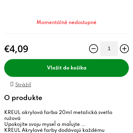
Momentálně nedostupné
€4,09
Jednotková cena:
do košíka
Strážiť
KREUL akrylová farba 20ml metalická svetlo
ružová
Upokojíte svoju myseľ a maľujte ...
KREUL Akrylové farby dodávajú každému