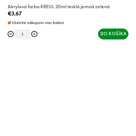
Akrylová farba KREUL 20ml lesklá jemná zelená
€3,67
DO KOŠÍKA