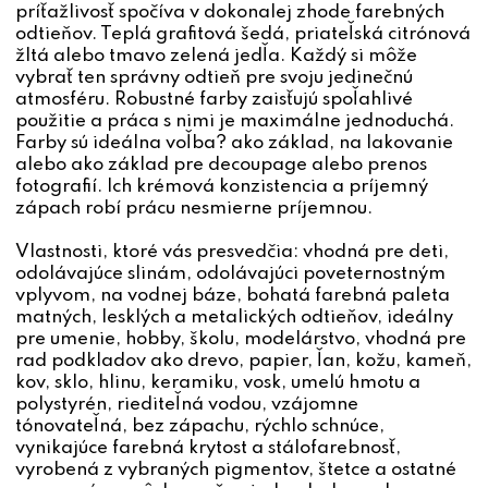
príťažlivosť spočíva v dokonalej zhode farebných
odtieňov. Teplá grafitová šedá, priateľská citrónová
žltá alebo tmavo zelená jedľa. Každý si môže
vybrať ten správny odtieň pre svoju jedinečnú
atmosféru. Robustné farby zaisťujú spoľahlivé
použitie a práca s nimi je maximálne jednoduchá.
Farby sú ideálna voľba? ako základ, na lakovanie
alebo ako základ pre decoupage alebo prenos
fotografií. Ich krémová konzistencia a príjemný
zápach robí prácu nesmierne príjemnou.
Vlastnosti, ktoré vás presvedčia: vhodná pre deti,
odolávajúce slinám, odolávajúci poveternostným
vplyvom, na vodnej báze, bohatá farebná paleta
matných, lesklých a metalických odtieňov, ideálny
pre umenie, hobby, školu, modelárstvo, vhodná pre
rad podkladov ako drevo, papier, ľan, kožu, kameň,
kov, sklo, hlinu, keramiku, vosk, umelú hmotu a
polystyrén, riediteľná vodou, vzájomne
tónovateľná, bez zápachu, rýchlo schnúce,
vynikajúce farebná krytost a stálofarebnosť,
vyrobená z vybraných pigmentov, štetce a ostatné