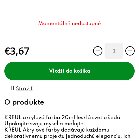
Momentálně nedostupné
€3,67
Jednotková cena:
do košíka
Strážiť
KREUL akrylová farba 20ml lesklá svetlo šedá
Upokojíte svoju myseľ a maľujte ...
KREUL Akrylové farby dodávajú každému
dekoratívnemu projektu jednoduchú eleganciu. Ich