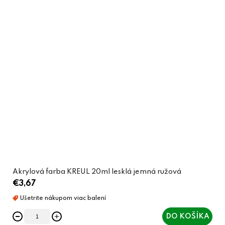
Akrylová farba KREUL 20ml lesklá jemná ružová
€3,67
DO KOŠÍKA