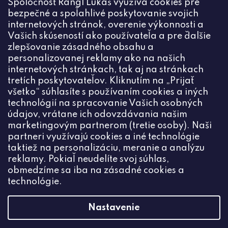
Spoločnosť Rangl Lukáš využíva cookies pre
spracovaním osobných údajov
bezpečné a spoľahlivé poskytovanie svojich
PRIHLÁSIŤ
internetových stránok, overenie výkonnosti a
Vašich skúseností ako používateľa a pre ďalšie
zlepšovanie zásadného obsahu a
personalizovanej reklamy ako na našich
internetových stránkach, tak aj na stránkach
Kontakt
tretích poskytovateľov. Kliknutím na „Prijať
všetko“ súhlasíte s používaním cookies a iných
+420774444191
technológií na spracovanie Vašich osobných
údajov, vrátane ich odovzdávania našim
info
@
ceske-koralky.sk
marketingovým partnerom (tretie osoby). Naši
partneri využívajú cookies a iné technológie
taktiež na personalizáciu, meranie a analýzu
reklamy. Pokiaľ neudelíte svoj súhlas,
obmedzíme sa iba na zásadné cookies a
technológie.
Nastavenie