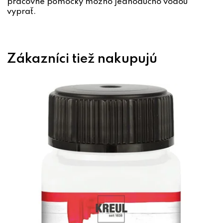
pracovné pomôcky možno jednoducho vodou
vyprať.