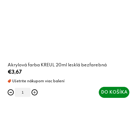
Akrylová farba KREUL 20ml lesklá bezfarebná
€3,67
DO KOŠÍKA