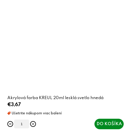
Akrylová farba KREUL 20ml lesklá svetlo hnedá
€3,67
DO KOŠÍKA