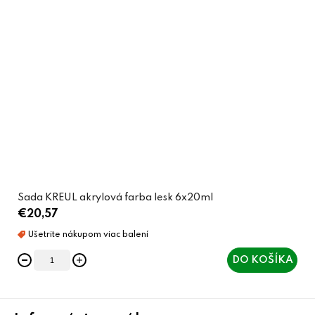
Sada KREUL akrylová farba lesk 6x20ml
€20,57
DO KOŠÍKA
Z