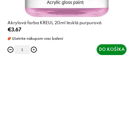
Akrylová farba KREUL 20ml lesklá purpurová
€3,67
DO KOŠÍKA