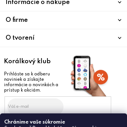
Informácie o nákupe
á
p
ä
O firme
t
i
O tvorení
e
Korálkový klub
Prihláste sa k odberu
noviniek a získajte
informácie o novinkách a
prístup k akciám.
Chránime vaše súkromie
Odoslaním súhlasíte zo