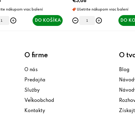
8
€3,68
DO KOŠÍKA
DO KO
O firme
O tv
O nás
Blog
Predajňa
Návody
Služby
Návody
Veľkoobchod
Rozho
Kontakty
Získaj