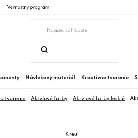
Vernostný program
ponenty
Návlekový materiál
Kreatívne tvorenie
S
/
/
/
Ak
a tvorenie
Akrylové farby
Akrylové farby lesklé
Kreul