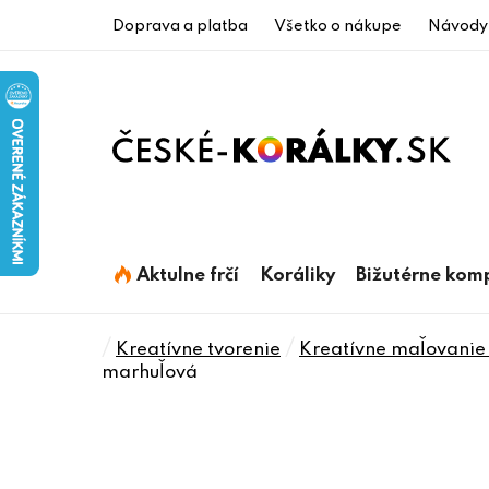
Prejsť
Doprava a platba
Všetko o nákupe
Návody
na
obsah
Aktulne frčí
Koráliky
Bižutérne kom
Domov
/
/
Kreatívne tvorenie
Kreatívne maľovanie 
marhuľová