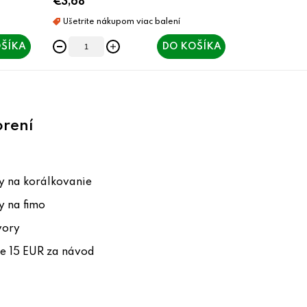
€3,68
ŠÍKA
DO KOŠÍKA
orení
 na korálkovanie
 na fimo
vory
te 15 EUR za návod