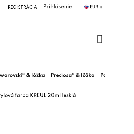
Prihlásenie
EUR
REGISTRÁCIA
NÁKUPNÝ
KOŠÍK
warovski® & lôžka
Preciosa® & lôžka
Pomôcky
rylová farba KREUL 20ml lesklá