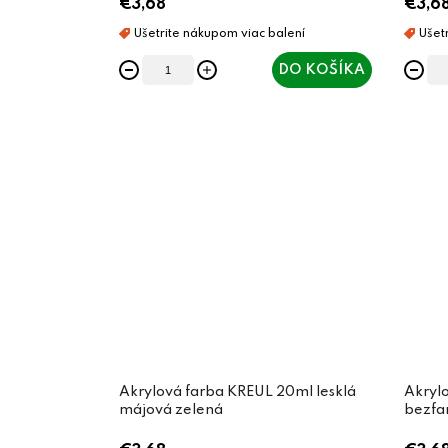
€3,68
€3,6
DO KOŠÍKA
Akrylová farba KREUL 20ml lesklá
Akrylo
májová zelená
bezfa