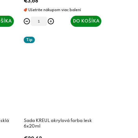
€3,68
ŠÍKA
DO KOŠÍKA
Tip
sklá
Sada KREUL akrylová farba lesk
6x20ml