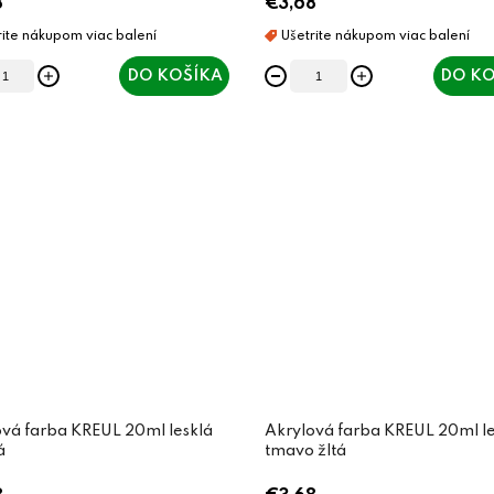
8
€3,68
DO KOŠÍKA
DO KO
vá farba KREUL 20ml lesklá
Akrylová farba KREUL 20ml le
á
tmavo žltá