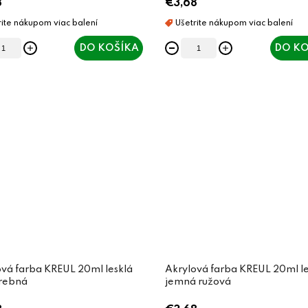
8
€3,68
DO KOŠÍKA
DO KO
vá farba KREUL 20ml lesklá
Akrylová farba KREUL 20ml le
rebná
jemná ružová