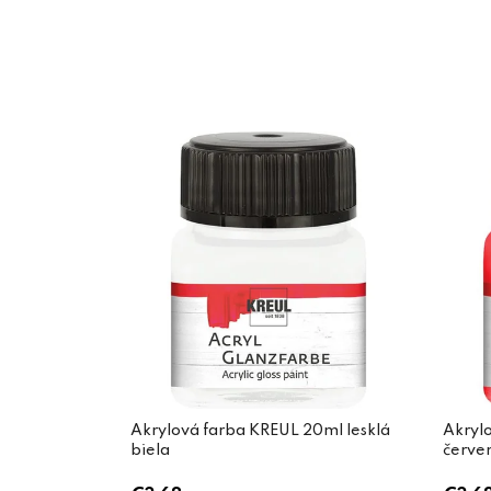
Akrylová farba KREUL 20ml lesklá
Akrylo
biela
červe