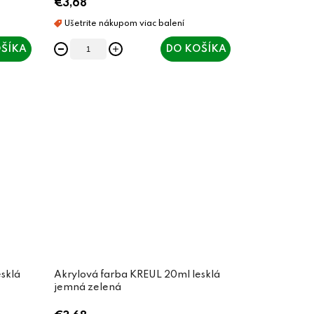
€3,68
ŠÍKA
DO KOŠÍKA
sklá
Akrylová farba KREUL 20ml lesklá
jemná zelená