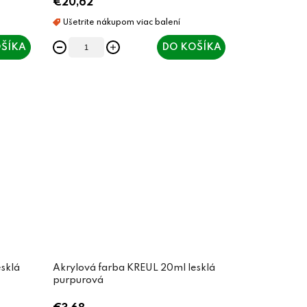
€20,62
ŠÍKA
DO KOŠÍKA
sklá
Akrylová farba KREUL 20ml lesklá
purpurová