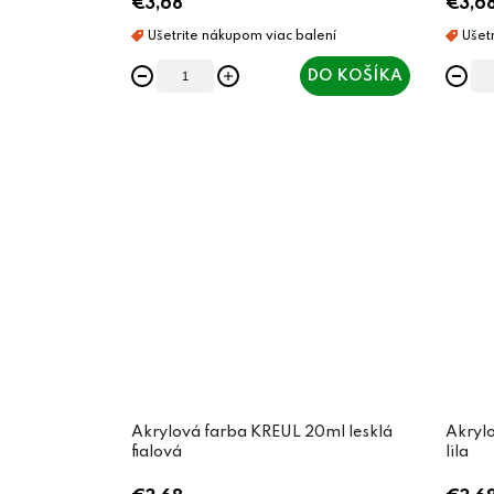
€3,68
€3,6
DO KOŠÍKA
Akrylová farba KREUL 20ml lesklá
Akrylo
fialová
lila