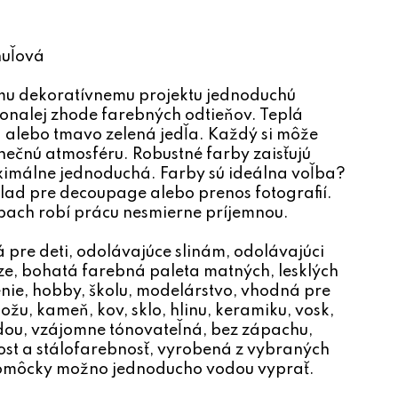
huľová
u dekoratívnemu projektu jednoduchú
okonalej zhode farebných odtieňov. Teplá
tá alebo tmavo zelená jedľa. Každý si môže
inečnú atmosféru. Robustné farby zaisťujú
aximálne jednoduchá. Farby sú ideálna voľba?
lad pre decoupage alebo prenos fotografií.
pach robí prácu nesmierne príjemnou.
á pre deti, odolávajúce slinám, odolávajúci
e, bohatá farebná paleta matných, lesklých
enie, hobby, školu, modelárstvo, vhodná pre
žu, kameň, kov, sklo, hlinu, keramiku, vosk,
odou, vzájomne tónovateľná, bez zápachu,
ost a stálofarebnosť, vyrobená z vybraných
pomôcky možno jednoducho vodou vyprať.