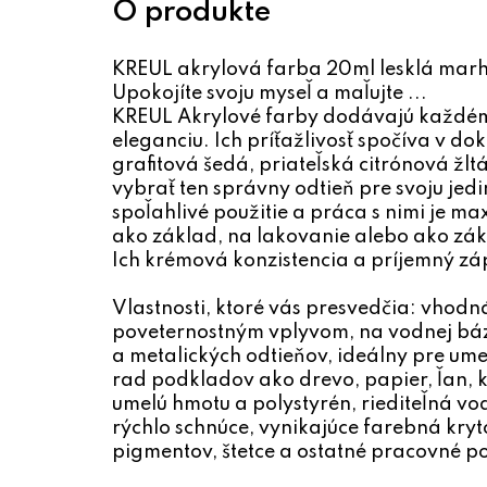
KREUL akrylová farba 20ml lesklá mar
Upokojíte svoju myseľ a maľujte ...
KREUL Akrylové farby dodávajú každém
eleganciu. Ich príťažlivosť spočíva v d
grafitová šedá, priateľská citrónová žl
vybrať ten správny odtieň pre svoju jed
spoľahlivé použitie a práca s nimi je m
ako základ, na lakovanie alebo ako zák
Ich krémová konzistencia a príjemný zá
Vlastnosti, ktoré vás presvedčia: vhodn
poveternostným vplyvom, na vodnej báz
a metalických odtieňov, ideálny pre um
rad podkladov ako drevo, papier, ľan, ko
umelú hmotu a polystyrén, riediteľná v
rýchlo schnúce, vynikajúce farebná kryt
pigmentov, štetce a ostatné pracovné 