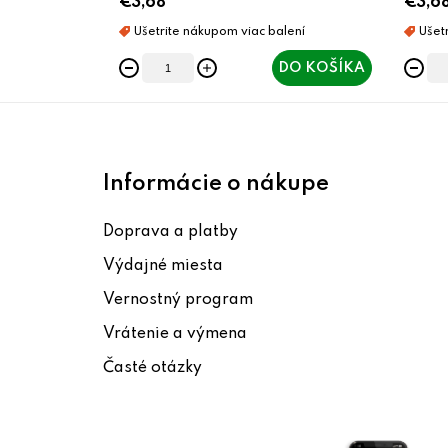
€3,68
€3,6
DO KOŠÍKA
Z
á
Informácie o nákupe
p
Doprava a platby
ä
Výdajné miesta
t
Vernostný program
i
Vrátenie a výmena
e
Časté otázky