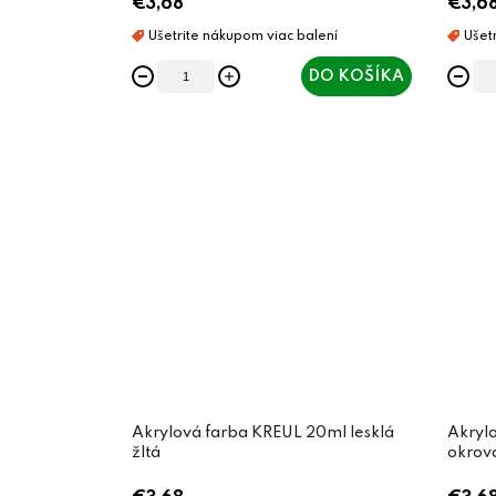
€3,68
€3,6
DO KOŠÍKA
Akrylová farba KREUL 20ml lesklá
Akrylo
žltá
okrov