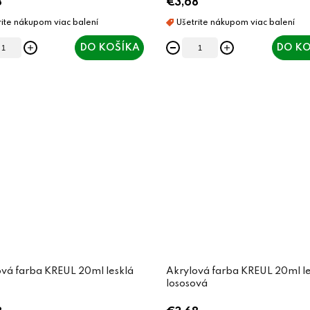
8
€3,68
DO KOŠÍKA
DO KO
vá farba KREUL 20ml lesklá
Akrylová farba KREUL 20ml le
lososová