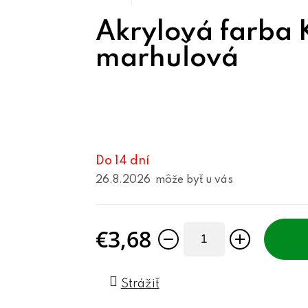
Akrylová farba 
marhuľová
Do 14 dní
26.8.2026
€3,68
Jednotková cena:
Strážiť