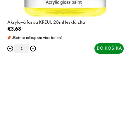
Akrylová farba KREUL 20ml lesklá žltá
€3,68
DO KOŠÍKA