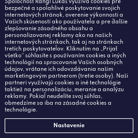
Spoločnosť Rangl Lukáš využíva cookies pre
spracovaním osobných údajov
bezpečné a spoľahlivé poskytovanie svojich
PRIHLÁSIŤ
internetových stránok, overenie výkonnosti a
Vašich skúseností ako používateľa a pre ďalšie
zlepšovanie zásadného obsahu a
personalizovanej reklamy ako na našich
internetových stránkach, tak aj na stránkach
Kontakt
tretích poskytovateľov. Kliknutím na „Prijať
všetko“ súhlasíte s používaním cookies a iných
+420774444191
technológií na spracovanie Vašich osobných
údajov, vrátane ich odovzdávania našim
info
@
ceske-koralky.sk
marketingovým partnerom (tretie osoby). Naši
partneri využívajú cookies a iné technológie
taktiež na personalizáciu, meranie a analýzu
reklamy. Pokiaľ neudelíte svoj súhlas,
obmedzíme sa iba na zásadné cookies a
technológie.
Nastavenie