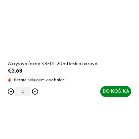
Akrylová farba KREUL 20ml lesklá okrová
€3,68
DO KOŠÍKA