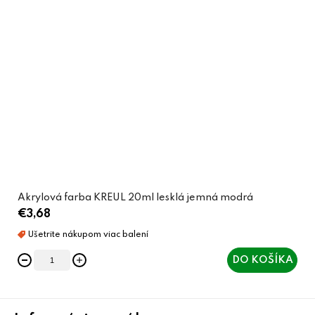
Akrylová farba KREUL 20ml lesklá jemná modrá
€3,68
DO KOŠÍKA
Z