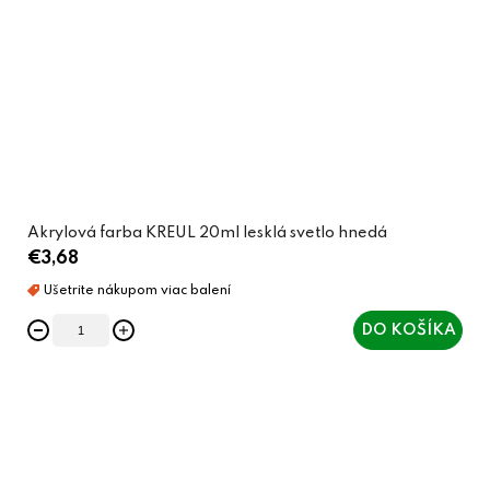
Akrylová farba KREUL 20ml lesklá svetlo hnedá
€3,68
DO KOŠÍKA