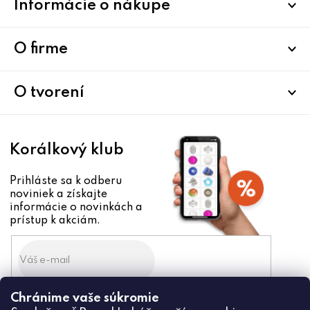
Informácie o nákupe
á
p
ä
O firme
t
i
O tvorení
e
Korálkový klub
Prihláste sa k odberu
noviniek a získajte
informácie o novinkách a
prístup k akciám.
Chránime vaše súkromie
Odoslaním súhlasíte zo