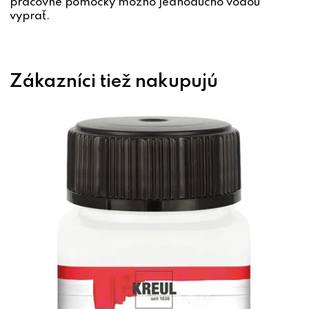
pracovné pomôcky možno jednoducho vodou
vyprať.