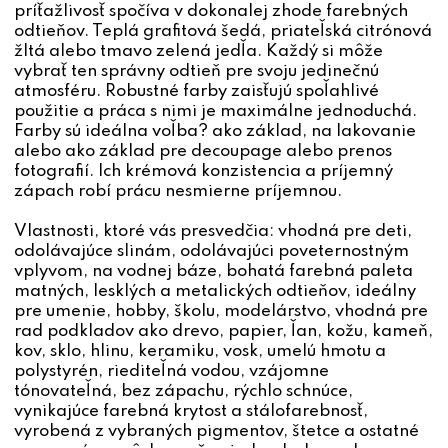
príťažlivosť spočíva v dokonalej zhode farebných
odtieňov. Teplá grafitová šedá, priateľská citrónová
žltá alebo tmavo zelená jedľa. Každý si môže
vybrať ten správny odtieň pre svoju jedinečnú
atmosféru. Robustné farby zaisťujú spoľahlivé
použitie a práca s nimi je maximálne jednoduchá.
Farby sú ideálna voľba? ako základ, na lakovanie
alebo ako základ pre decoupage alebo prenos
fotografií. Ich krémová konzistencia a príjemný
zápach robí prácu nesmierne príjemnou.
Vlastnosti, ktoré vás presvedčia: vhodná pre deti,
odolávajúce slinám, odolávajúci poveternostným
vplyvom, na vodnej báze, bohatá farebná paleta
matných, lesklých a metalických odtieňov, ideálny
pre umenie, hobby, školu, modelárstvo, vhodná pre
rad podkladov ako drevo, papier, ľan, kožu, kameň,
kov, sklo, hlinu, keramiku, vosk, umelú hmotu a
polystyrén, riediteľná vodou, vzájomne
tónovateľná, bez zápachu, rýchlo schnúce,
vynikajúce farebná krytost a stálofarebnosť,
vyrobená z vybraných pigmentov, štetce a ostatné