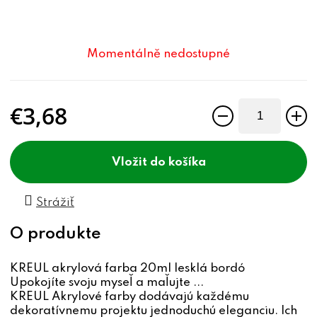
Momentálně nedostupné
€3,68
Jednotková cena:
do košíka
Strážiť
KREUL akrylová farba 20ml lesklá bordó
Upokojíte svoju myseľ a maľujte ...
KREUL Akrylové farby dodávajú každému
dekoratívnemu projektu jednoduchú eleganciu. Ich