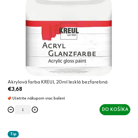
Akrylová farba KREUL 20ml lesklá bezfarebná
€3,68
DO KOŠÍKA
Tip