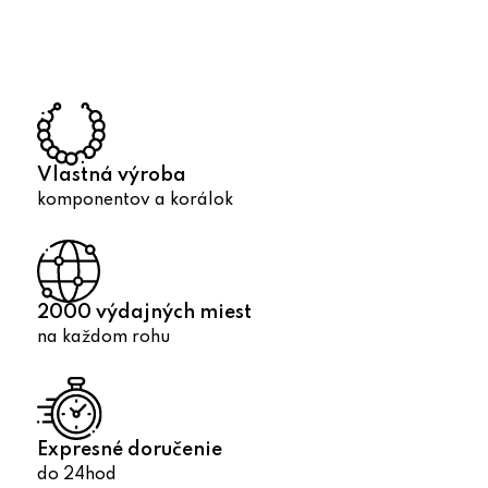
á
d
a
c
i
e
p
Vlastná výroba
r
komponentov a korálok
v
k
y
v
2000 výdajných miest
ý
na každom rohu
p
i
s
u
Expresné doručenie
do 24hod