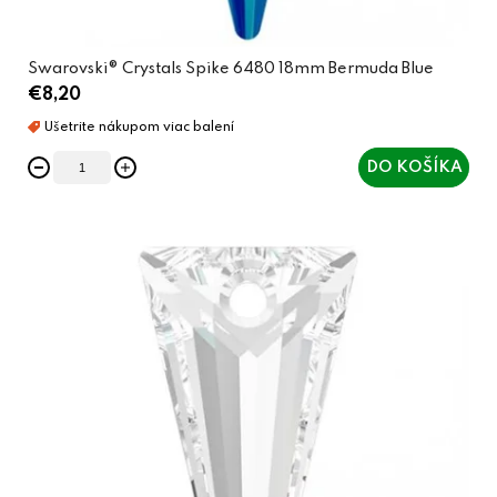
v
Swarovski® Crystals Spike 6480 18mm Bermuda Blue
€8,20
DO KOŠÍKA