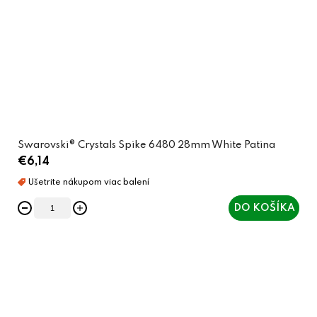
Swarovski® Crystals Spike 6480 28mm White Patina
€6,14
DO KOŠÍKA
O
v
l