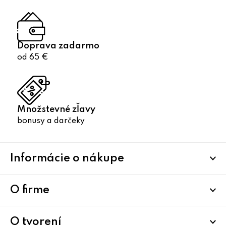
Doprava zadarmo
od 65 €
Množstevné zľavy
bonusy a darčeky
Z
Informácie o nákupe
á
p
ä
O firme
t
i
O tvorení