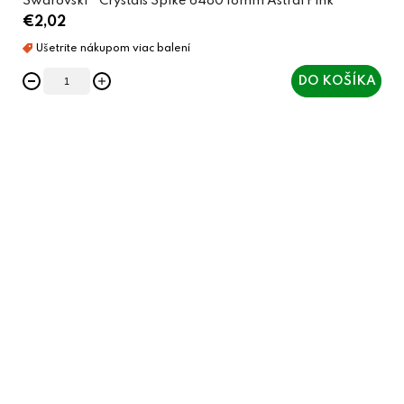
Swarovski® Crystals Spike 6480 18mm Astral Pink
€2,02
DO KOŠÍKA