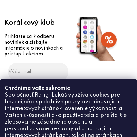
e
Korálkový klub
Prihláste sa k odberu
noviniek a získajte
informácie o novinkách a
prístup k akciám.
Chránime vaše súkromie
Odoslaním súhlasíte zo
Spoločnosť Rangl Lukáš využíva cookies pre
spracovaním osobných údajov
bezpečné a spoľahlivé poskytovanie svojich
PRIHLÁSIŤ
internetových stránok, overenie výkonnosti a
Vašich skúseností ako používateľa a pre ďalšie
zlepšovanie zásadného obsahu a
personalizovanej reklamy ako na našich
internetových stránkach, tak aj na stránkach