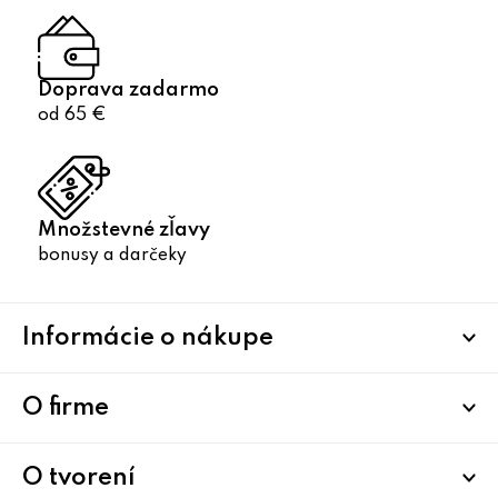
Doprava zadarmo
od 65 €
Množstevné zľavy
bonusy a darčeky
Z
Informácie o nákupe
á
p
ä
O firme
t
i
O tvorení