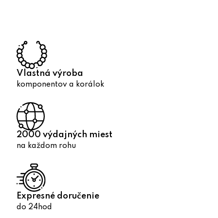
á
d
a
c
i
e
p
Vlastná výroba
r
komponentov a korálok
v
k
y
v
2000 výdajných miest
ý
na každom rohu
p
i
s
u
Expresné doručenie
do 24hod