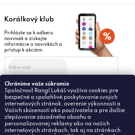
e
Korálkový klub
Prihláste sa k odberu
noviniek a získajte
informácie o novinkách a
prístup k akciám.
Chránime vaše súkromie
Odoslaním súhlasíte zo
Spoločnosť Rangl Lukáš využíva cookies pre
spracovaním osobných údajov
bezpečné a spoľahlivé poskytovanie svojich
PRIHLÁSIŤ
internetových stránok, overenie výkonnosti a
Vašich skúseností ako používateľa a pre ďalšie
zlepšovanie zásadného obsahu a
personalizovanej reklamy ako na našich
internetových stránkach, tak aj na stránkach
Kontakt