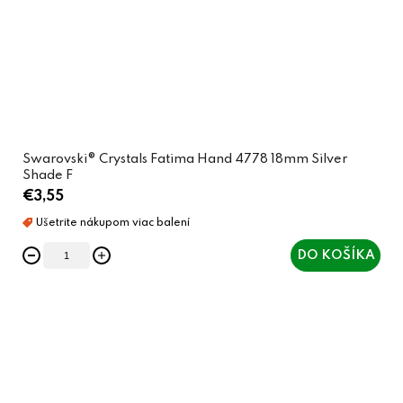
Swarovski® Crystals Fatima Hand 4778 18mm Silver
Shade F
€3,55
DO KOŠÍKA
O
v
l