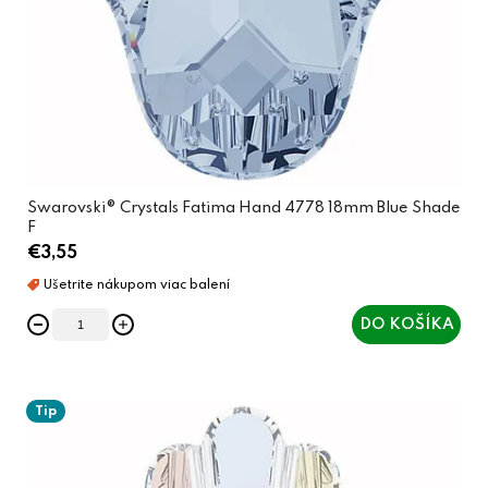
Swarovski® Crystals Fatima Hand 4778 18mm Blue Shade
F
€3,55
DO KOŠÍKA
Tip