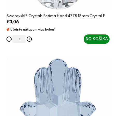
v
Swarovski® Crystals Fatima Hand 4778 18mm Crystal F
€3,06
DO KOŠÍKA