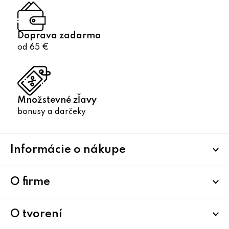
Doprava zadarmo
od 65 €
Množstevné zľavy
bonusy a darčeky
Z
Informácie o nákupe
á
p
ä
O firme
t
i
O tvorení
e