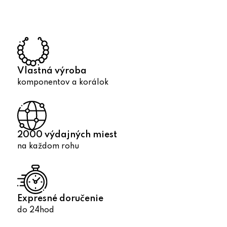
d
a
c
i
e
p
Vlastná výroba
r
komponentov a korálok
v
k
y
v
2000 výdajných miest
ý
na každom rohu
p
i
s
u
Expresné doručenie
do 24hod