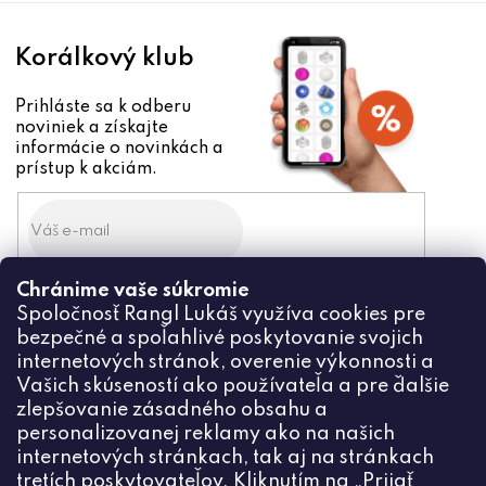
Korálkový klub
Prihláste sa k odberu
noviniek a získajte
informácie o novinkách a
prístup k akciám.
Chránime vaše súkromie
Odoslaním súhlasíte zo
Spoločnosť Rangl Lukáš využíva cookies pre
spracovaním osobných údajov
bezpečné a spoľahlivé poskytovanie svojich
PRIHLÁSIŤ
internetových stránok, overenie výkonnosti a
Vašich skúseností ako používateľa a pre ďalšie
zlepšovanie zásadného obsahu a
personalizovanej reklamy ako na našich
internetových stránkach, tak aj na stránkach
Kontakt
tretích poskytovateľov. Kliknutím na „Prijať