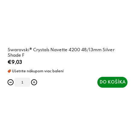
Swarovski® Crystals Navette 4200 48/13mm Silver
Shade F
€9,03
DO KOŠÍKA
O
v
l
á