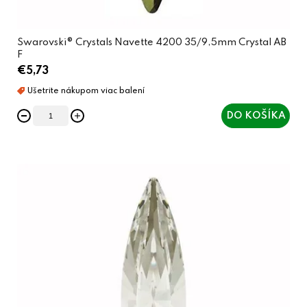
v
Swarovski® Crystals Navette 4200 35/9,5mm Crystal AB
F
€5,73
DO KOŠÍKA