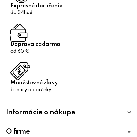
Expresné doručenie
do 24hod
Doprava zadarmo
od 65 €
Množstevné zľavy
bonusy a darčeky
Z
Informácie o nákupe
á
p
ä
O firme