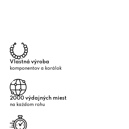
O
v
l
á
d
a
c
i
e
p
Vlastná výroba
r
komponentov a korálok
v
k
y
v
2000 výdajných miest
ý
na každom rohu
p
i
s
u