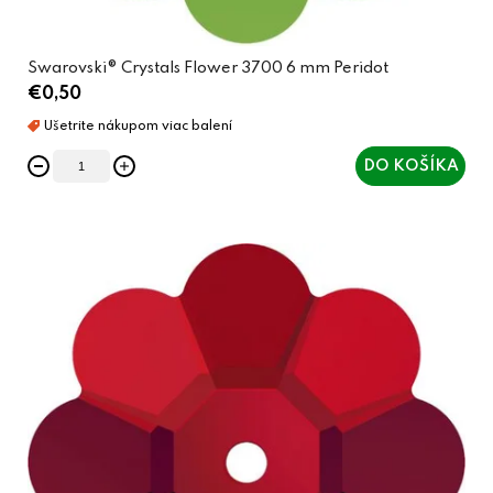
v
Swarovski® Crystals Flower 3700 6 mm Peridot
€0,50
DO KOŠÍKA