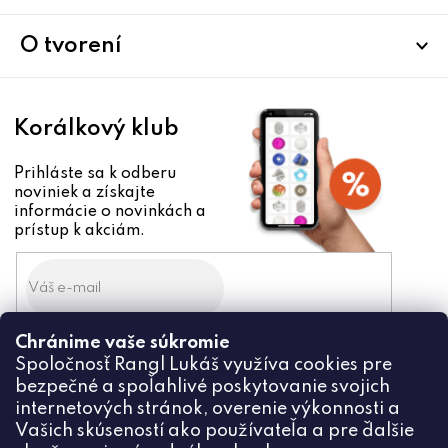
t
i
O tvorení
e
Korálkový klub
Prihláste sa k odberu
noviniek a získajte
informácie o novinkách a
prístup k akciám.
Chránime vaše súkromie
Odoslaním súhlasíte zo
Spoločnosť Rangl Lukáš využíva cookies pre
spracovaním osobných údajov
bezpečné a spoľahlivé poskytovanie svojich
PRIHLÁSIŤ
internetových stránok, overenie výkonnosti a
Vašich skúseností ako používateľa a pre ďalšie