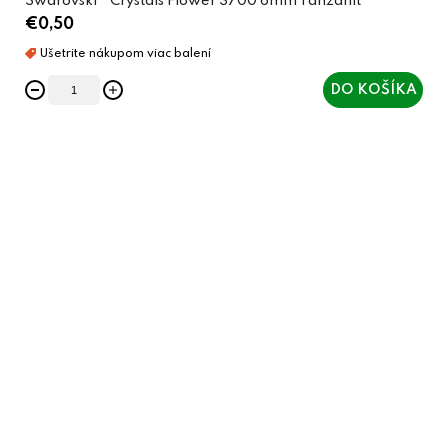
Swarovski® Crystals Flower 3700 6mm Tanzanit
€0,50
DO KOŠÍKA