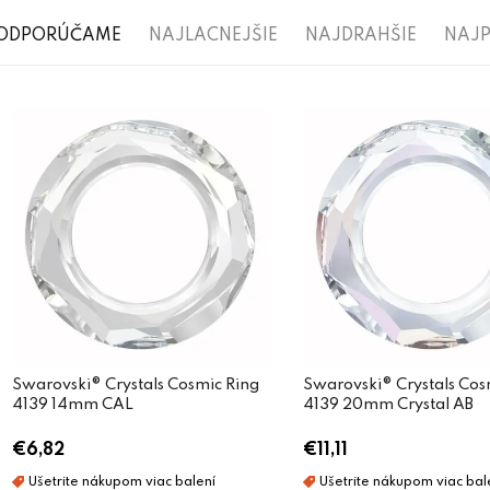
R
ODPORÚČAME
NAJLACNEJŠIE
NAJDRAHŠIE
NAJP
a
V
d
ý
e
p
n
i
i
s
e
p
p
r
r
o
o
d
Swarovski® Crystals Cosmic Ring
Swarovski® Crystals Cos
d
4139 14mm CAL
4139 20mm Crystal AB
u
u
€6,82
€11,11
k
k