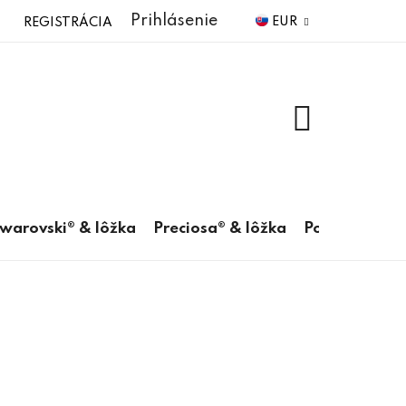
Prihlásenie
EUR
REGISTRÁCIA
NÁKUPNÝ
KOŠÍK
warovski® & lôžka
Preciosa® & lôžka
Pomôcky