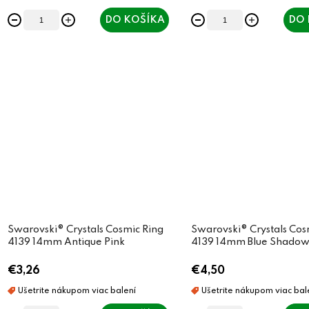
t
t
DO KOŠÍKA
DO 
o
o
v
v
Swarovski® Crystals Cosmic Ring
Swarovski® Crystals Cos
4139 14mm Antique Pink
4139 14mm Blue Shado
€3,26
€4,50