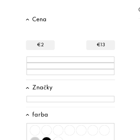
B
Cena
o
č
n
€
2
€
13
ý
p
a
n
Značky
e
l
farba