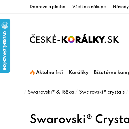
Prejsť
Doprava a platba
Všetko o nákupe
Návody
na
obsah
Aktulne frčí
Koráliky
Bižutérne kom
Domov
/
/
/
Swarovski® & lôžka
Swarovski® crystals
Swarovski® Crysta